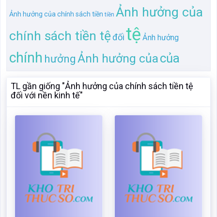
TL gần giống "Ảnh hưởng của chính sách tiền tệ
đối với nền kinh tế"
Ảnh hưởng của chính
Ảnh hưởng của chính
sách tiền tệ đối với nền
sách tiền tệ đối với nền
kinh tế
kinh tế
Mã:
90071
Dạng:.docx
Mã:
186869
Dạng:.docx
Page: 16
Size:240 Kb
Page: 16
Size:240 Kb
Tải: 20
Xem:618
Tải: 16
Xem:409