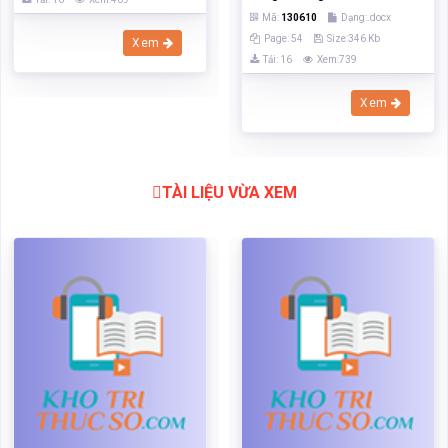
TÀI LIỆU VỪA XEM
Ảnh hưởng của chính sách
Ảnh hưởng của chính sách
tiền tệ đối với nền kinh tế
tiền tệ đối với nền kinh tế
Mã:
90071
Dạng:docx
Mã:
90071
Dạng:docx
Page: 16
Size:240 Kb
Page: 16
Size:240 Kb
Tải: 20
Xem:618
Tải: 20
Xem:618