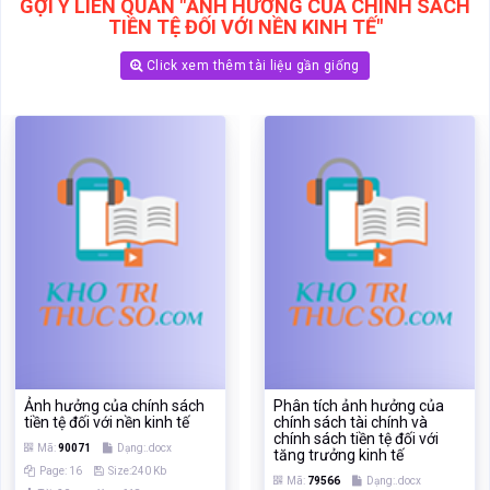
Ảnh hưởng của chính sách
Phân tích ảnh hưởng của
tiền tệ đối với nền kinh tế
chính sách tài chính và
chính sách tiền tệ đối với
Mã:
90071
Dạng:.docx
tăng trưởng kinh tế
Page: 16
Size:240 Kb
Mã:
79566
Dạng:.docx
Tải: 20
Xem:618
Page: 56
Size:346 Kb
Tải: 20
Xem:290
Xem
Xem
‹
›