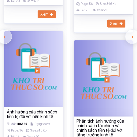
Ảnh hưởng của chính sách
tiền tệ đối với nền kinh tế
Phân tích ảnh hưởng của
Mã:
186869
Dạng:.docx
chính sách tài chính và
chính sách tiền tệ đối với
Page: 16
Size:240 Kb
tăng trưởng kinh tế
Tải: 16
Xem:409
Mã:
130610
Dạng:.docx
Page: 54
Size:346 Kb
Xem
Tải: 16
Xem:739
Xem