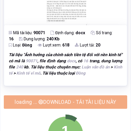
Mã tài liệu:
90071
Định dạng:
docx
Số trang:
16
Dung lượng:
240 Kb
Loại:
Đồng
Lượt xem:
618
Lượt tải:
20
Tài liệu "
Ảnh hưởng của chính sách tiền tệ đối với nền kinh tế
"
có mã là
90071
, file định dạng
docx
, có
16
trang, dung lượng
file
240
kb. Tài liệu thuộc chuyên mục:
Luận văn đồ án
>
Kinh
tế
>
Kinh tế vĩ mô
. Tài liệu thuộc loại
Đồng
DOWNLOAD - TẢI TÀI LIỆU NÀY