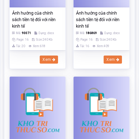
Xem
Xem
Phân tích ảnh hưởng của
Phân tích ảnh hưởng của
chính sách tài chính và
chính sách tài chính và
chính sách tiền tệ đối với
chính sách tiền tệ đối với
tăng trưởng kinh tế
tăng trưởng kinh tế
Mã:
79566
Dạng:.docx
Mã:
130610
Dạng:.docx
Page: 56
Size:346 Kb
Page: 54
Size:346 Kb