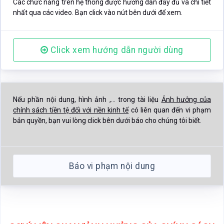
Nếu phần nội dung, hình ảnh ,... trong tài liệu
Ảnh hưởng của
chính sách tiền tệ đối với nền kinh tế
có liên quan đến vi phạm
bản quyền, bạn vui lòng click bên dưới báo cho chúng tôi biết.
Báo vi phạm nội dung
GỢI Ý LIÊN QUAN "ẢNH HƯỞNG CỦA CHÍNH SÁCH
TIỀN TỆ ĐỐI VỚI NỀN KINH TẾ"
Click xem thêm tài liệu gần giống