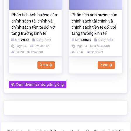
Tải: 20
Xem:290
Tải: 16
Xem:739
Xem
Xem
Xem thêm tài liệu gần giống
Các chức năng trên hệ thống được hướng dẫn đầy đủ và chi tiết
nhất qua các video. Bạn click vào nút bên dưới để xem.
Click xem hướng dẫn người dùng