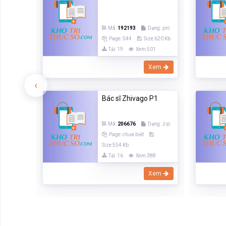
Mã:
192193
Dạng:.prc
Page: 544
Size:620 Kb
Tải: 19
Xem:501
Xem
‹
Bác sĩ Zhivago P1
Mã:
206676
Dạng:.zip
Page: chưa biết
Size:554 Kb
Tải: 16
Xem:388
Xem