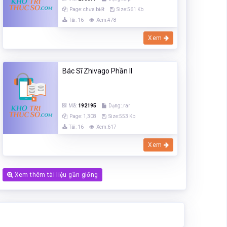
Page: chưa biết
Size:561 Kb
Tải: 16
Xem:478
Xem
Bác Sĩ Zhivago Phần II
Mã:
192195
Dạng:.rar
Page: 1,308
Size:553 Kb
Tải: 16
Xem:617
Xem
Xem thêm tài liệu gần giống