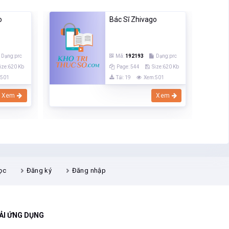
o
Bác Sĩ Zhivago
Dạng:prc
Mã:
192193
Dạng:prc
ize:620 Kb
Page: 544
Size:620 Kb
:501
Tải: 19
Xem:501
Xem
Xem
ọc
Đăng ký
Đăng nhập
ẢI ỨNG DỤNG