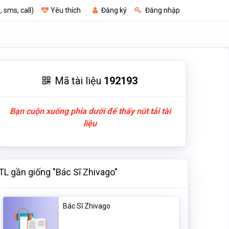
, sms, call)
Yêu thích
Đăng ký
Đăng nhập
Mã tài liệu
192193
Bạn cuộn xuống phía dưới để thấy nút tải tài
liệu
TL gần giống "Bác Sĩ Zhivago"
Bác Sĩ Zhivago