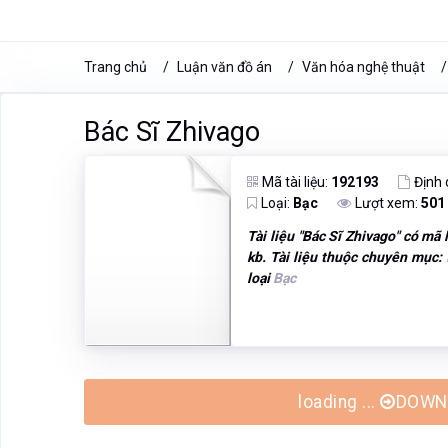
Trang chủ
Luận văn đồ án
Văn hóa nghệ thuật
Bác Sĩ Zhivago
Mã tài liệu:
192193
Định
Loại:
Bạc
Lượt xem:
501
Tài liệu "
Bác Sĩ Zhivago
" có mã 
kb. Tài liệu thuộc chuyên mục:
loại
Bạc
loading ...
DOWNL