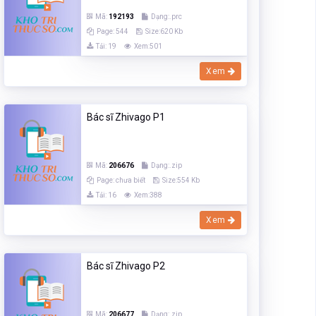
Mã:
192193
Dạng:.prc
Page: 544
Size:620 Kb
Tải: 19
Xem:501
Xem
Bác sĩ Zhivago P1
Mã:
206676
Dạng:.zip
Page: chưa biết
Size:554 Kb
Tải: 16
Xem:388
Xem
Bác sĩ Zhivago P2
Mã:
206677
Dạng:.zip