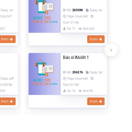
Dạng:.rar
Mã:
203588
Dạng:.rar
Size:547
Page: chưa biết
Size:121 Kb
:427
Tải: 17
Xem:402
Xem
Xem
›
Bác sĩ Abôlít 1
Mã:
206376
Dạng:.rar
Dạng:.pdf
Page: chưa biết
ze:263 Kb
Size:121 Kb
:559
Tải: 16
Xem:98
Xem
Xem