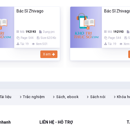
Bác Sĩ Zhivago
Bác Sĩ Zhivag
Mã:
192193
Dạng:prc
Mã:
192193
Page: 544
Size:620 Kb
Page: 544
S
Tải: 19
Xem:501
Tải: 19
Xem
Xem
Tài liệu
Trắc nghiệm
Sách, ebook
Sách nói
Khóa h
 nhanh
LIÊN HỆ - HỖ TRỢ
T