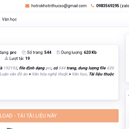
hotrokhotrithucso@gmail.com
0983569295
(zalo
Văn học
 dạng:
prc
Số trang:
544
Dung lượng:
620 Kb
Lượt tải:
19
là
192193
, file định dạng
prc
, có
544
trang, dung lượng file
620
Luận văn đồ án
>
Văn hóa nghệ thuật
>
Văn học
. Tài liệu thuộc
OAD - TẢI TÀI LIỆU NÀY