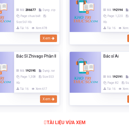
Mã:
206677
Dạng:.zip
Mã:
192194
Page: chưa biết
Page: 1,220
Size:561 Kb
Kb
Tải: 16
Xem:478
Tải: 16
Xem
Xem
Bác Sĩ Zhivago Phần II
Bác sĩ Ai
Mã:
192195
Dạng:.rar
Page: 1,308
Size:553
Mã:
192191
Kb
Page: 82
Si
Tải: 16
Xem:617
Tải: 16
Xem
Xem
TÀI LIỆU VỪA XEM