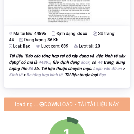
Mã tài liệu:
44895
Định dạng:
docx
Số trang:
44
Dung lượng:
36 Kb
Loại:
Bạc
Lượt xem:
839
Lượt tải:
20
Tài liệu "
Báo cáo tổng hợp tại bộ xây dựng và viện kinh tế xây
dựng
" có mã là
44895
, file định dạng
docx
, có
44
trang, dung
lượng file
36
kb. Tài liệu thuộc chuyên mục:
Luận văn đồ án
>
Kinh tế
>
Bc tổng hợp kinh tế
. Tài liệu thuộc loại
Bạc
DOWNLOAD - TẢI TÀI LIỆU NÀY