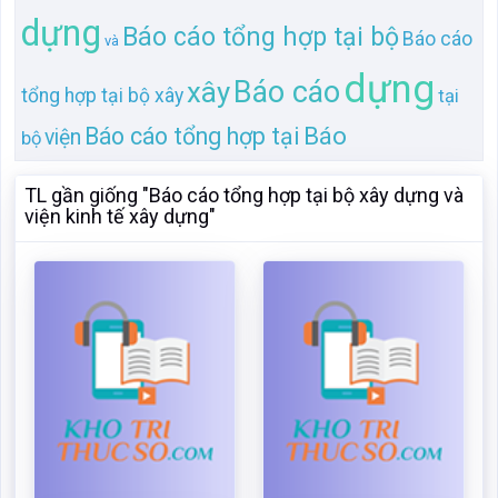
TL gần giống "Báo cáo tổng hợp tại bộ xây dựng và
viện kinh tế xây dựng"
Báo cáo tổng hợp tại bộ
Báo cáo Tại Bộ Xây dựng
xây dựng và viện kinh tế
và Viện kinh tế Xây dựng
xây dựng
Mã:
1510617
Dạng:.doc
Mã:
44895
Dạng:.docx
Page: 27
Size:112 Kb
Page: 44
Size:36 Kb
Tải: 01
Xem:03
Tải: 20
Xem:839
Xem