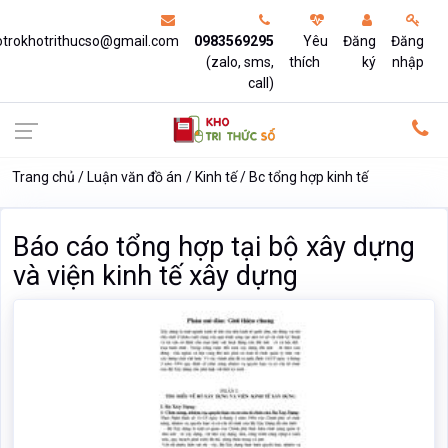
otrokhotrithucso@gmail.com
0983569295
Yêu
Đăng
Đăng
(zalo, sms,
thích
ký
nhập
call)
Trang chủ
Luận văn đồ án
Kinh tế
Bc tổng hợp kinh tế
Báo cáo tổng hợp tại bộ xây dựng
và viện kinh tế xây dựng