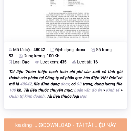
Mã tài liệu:
48042
Định dạng:
docx
Số trang:
93
Dung lượng:
100 Kb
Loại:
Bạc
Lượt xem:
435
Lượt tải:
16
Tài liệu "
Hoàn thiện hạch toán chi phí sản xuất và tính giá
thành sản phẩm tại Công ty cổ phần que hàn điện Việt Đức
" có
mã là
48042
, file định dạng
docx
, có
93
trang, dung lượng file
100
kb. Tài liệu thuộc chuyên mục:
Luận văn đồ án
>
Kinh tế
>
Quản trị kinh doanh
. Tài liệu thuộc loại
Bạc
DOWNLOAD - TẢI TÀI LIỆU NÀY