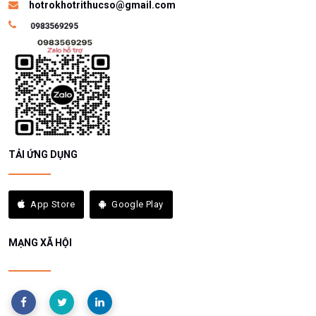
hotrokhotrithucso@gmail.com
TẢI ỨNG DỤNG
App Store
Google Play
MẠNG XÃ HỘI