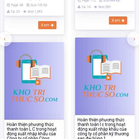
Page: 112
Size:984 Kb
Page: 68
Size:105 Kb
Tải: 16
Xem:389
Tải: 23
Xem:1,093
Xem
Xem
‹
›
Hoàn thiện phương thức
Hoàn thiện phương thức
thanh toán l c trong hoạt
thanh toán L C trong hoạt
động xuất nhập khẩu của
động xuất nhập khẩu của
công ty cổ phần kỹ thương
Công ty cổ phần Công
sao đại hùng 1