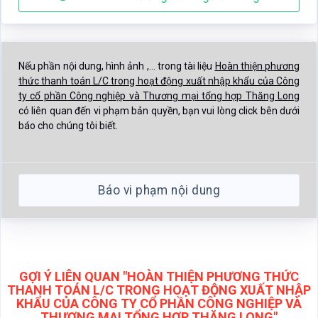
Nếu phần nội dung, hình ảnh ,... trong tài liệu
Hoàn thiện phương
thức thanh toán L/C trong hoạt động xuất nhập khẩu của Công
ty cổ phần Công nghiệp và Thương mại tổng hợp Thăng Long
có liên quan đến vi phạm bản quyền, bạn vui lòng click bên dưới
báo cho chúng tôi biết.
Báo vi phạm nội dung
GỢI Ý LIÊN QUAN "HOÀN THIỆN PHƯƠNG THỨC
THANH TOÁN L/C TRONG HOẠT ĐỘNG XUẤT NHẬP
KHẨU CỦA CÔNG TY CỔ PHẦN CÔNG NGHIỆP VÀ
THƯƠNG MẠI TỔNG HỢP THĂNG LONG"