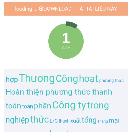
loading ...
DOWNLOAD - TẢI TÀI LIỆU NÀY
Thương
hoạt
Công
hợp
phương thức
Hoàn thiện phương thức thanh
Công ty
trong
toán
phần
toán
thức
nghiệp
tổng
mại
xuất
L/C
thanh
Thăng