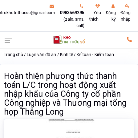
otrokhotrithucso@gmail.com
0983569295
Yêu
Đăng
Đăng
(zalo, sms,
thích
ký
nhập
call)
Trang chủ
Luận văn đồ án
Kinh tế
Kế toán - Kiểm toán
Hoàn thiện phương thức thanh
toán L/C trong hoạt động xuất
nhập khẩu của Công ty cổ phần
Công nghiệp và Thương mại tổng
hợp Thăng Long