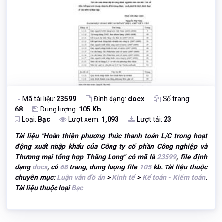
Mã tài liệu:
23599
Định dạng:
docx
Số trang:
68
Dung lượng:
105 Kb
Loại:
Bạc
Lượt xem:
1,093
Lượt tải:
23
Tài liệu "
Hoàn thiện phương thức thanh toán L/C trong hoạt
động xuất nhập khẩu của Công ty cổ phần Công nghiệp và
Thương mại tổng hợp Thăng Long
" có mã là
23599
, file định
dạng
docx
, có
68
trang, dung lượng file
105
kb. Tài liệu thuộc
chuyên mục:
Luận văn đồ án
>
Kinh tế
>
Kế toán - Kiểm toán
.
Tài liệu thuộc loại
Bạc