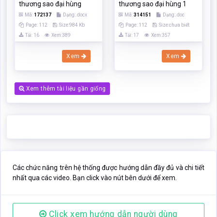
thương sao đại hùng
thương sao đại hùng 1
Mã:
172137
Dạng:.docx
Mã:
314151
Dạng:.doc
Page: 112
Size:984 Kb
Page: 112
Size:chưa biết
Tải: 16
Xem:389
Tải: 17
Xem:357
Xem
Xem
Xem thêm tài liệu gần giống
Các chức năng trên hệ thống được hướng dẫn đầy đủ và chi tiết
nhất qua các video. Bạn click vào nút bên dưới để xem.
Click xem hướng dẫn người dùng