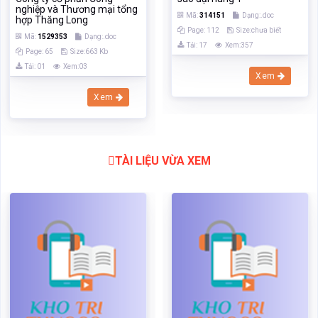
nghiệp và Thương mại tổng
Mã:
314151
Dạng:.doc
hợp Thăng Long
Page: 112
Size:chưa biết
Mã:
1529353
Dạng:.doc
Tải: 17
Xem:357
Page: 65
Size:663 Kb
Tải: 01
Xem:03
Xem
Xem
TÀI LIỆU VỪA XEM