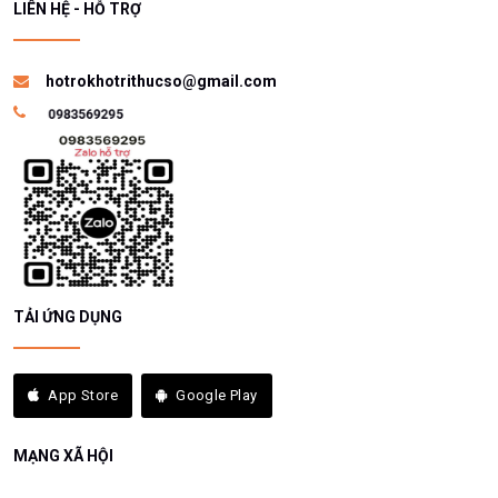
LIÊN HỆ - HỖ TRỢ
hotrokhotrithucso@gmail.com
TẢI ỨNG DỤNG
App Store
Google Play
MẠNG XÃ HỘI