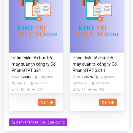
Hoàn thiện tổ chức bộ
Hoàn thiện tổ chức bộ
máy quản trị công ty Cổ
máy quản trị công ty Cổ
Phần ĐTPT 324 1
Phần ĐTPT 324 1
Mã:
120485
Dạng:.docx
Mã:
178676
Dạng:.docx
Page: 43
Size:62 Kb
Page: 43
Size:62 Kb
Tải: 16
Xem:229
Tải: 16
Xem:366
Xem
Xem
Xem thêm tài liệu gần giống