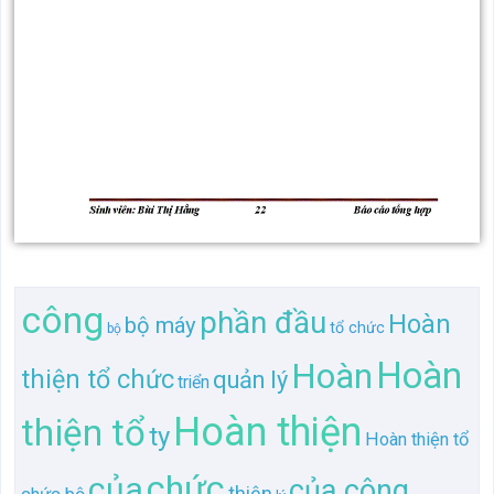
công
phần đầu
Hoàn
bộ máy
tổ chức
bộ
Hoàn
Hoàn
thiện tổ chức
quản lý
triển
Hoàn thiện
thiện tổ
ty
Hoàn thiện tổ
chức
của
của công
thiện