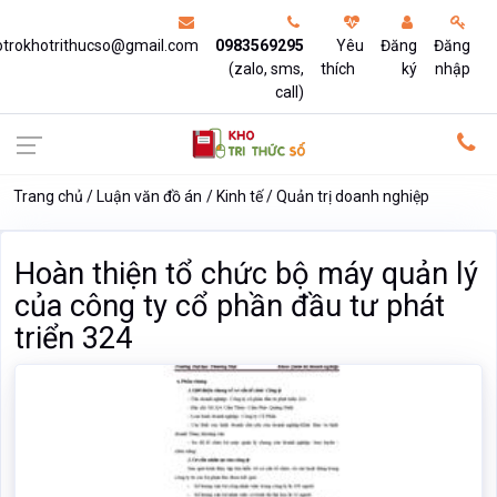
otrokhotrithucso@gmail.com
0983569295
Yêu
Đăng
Đăng
(zalo, sms,
thích
ký
nhập
call)
Trang chủ
Luận văn đồ án
Kinh tế
Quản trị doanh nghiệp
Hoàn thiện tổ chức bộ máy quản lý
của công ty cổ phần đầu tư phát
triển 324