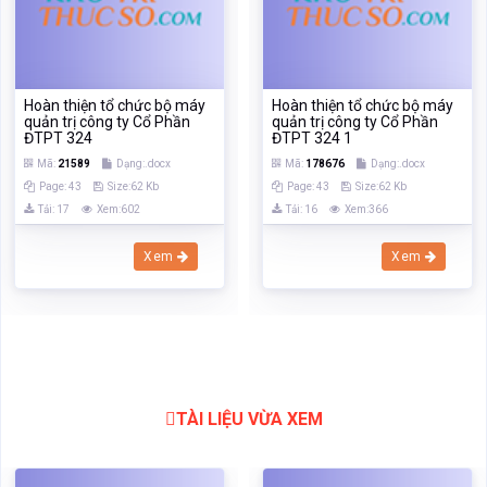
Hoàn thiện tổ chức bộ máy
Hoàn thiện tổ chức bộ máy
quản trị công ty Cổ Phần
quản trị công ty Cổ Phần
ĐTPT 324
ĐTPT 324 1
Mã:
21589
Dạng:.docx
Mã:
178676
Dạng:.docx
Page: 43
Size:62 Kb
Page: 43
Size:62 Kb
Tải: 17
Xem:602
Tải: 16
Xem:366
Xem
Xem
TÀI LIỆU VỪA XEM