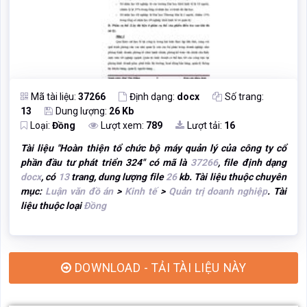
Mã tài liệu:
37266
Định dạng:
docx
Số trang:
13
Dung lượng:
26 Kb
Loại:
Đồng
Lượt xem:
789
Lượt tải:
16
Tài liệu "
Hoàn thiện tổ chức bộ máy quản lý của công ty cổ
phần đầu tư phát triển 324
" có mã là
37266
, file định dạng
docx
, có
13
trang, dung lượng file
26
kb. Tài liệu thuộc chuyên
mục:
Luận văn đồ án
>
Kinh tế
>
Quản trị doanh nghiệp
. Tài
liệu thuộc loại
Đồng
DOWNLOAD - TẢI TÀI LIỆU NÀY