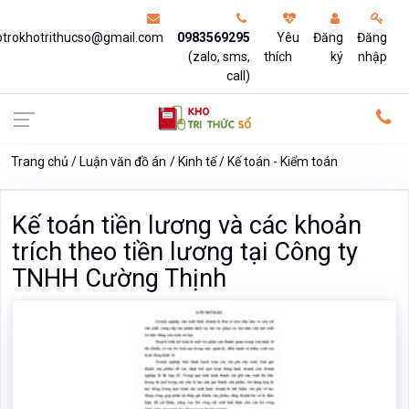
otrokhotrithucso@gmail.com
0983569295
Yêu
Đăng
Đăng
(zalo, sms,
thích
ký
nhập
call)
Trang chủ
Luận văn đồ án
Kinh tế
Kế toán - Kiểm toán
Kế toán tiền lương và các khoản
trích theo tiền lương tại Công ty
TNHH Cường Thịnh