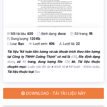
Mã tài liệu:
630
Định dạng:
docx
Số trang:
95
Dung lượng:
120 Kb
Loại:
Bạc
Lượt xem:
406
Lượt tải:
22
Tài liệu "
Kế toán tiền lương và các khoản trích theo tiền lương
tại Công ty TNHH Cường Thịnh
" có mã là
630
, file định dạng
docx
, có
95
trang, dung lượng file
120
kb. Tài liệu thuộc
chuyên mục:
Luận văn đồ án
>
Kinh tế
>
Kế toán - Kiểm toán
.
Tài liệu thuộc loại
Bạc
DOWNLOAD - TẢI TÀI LIỆU NÀY