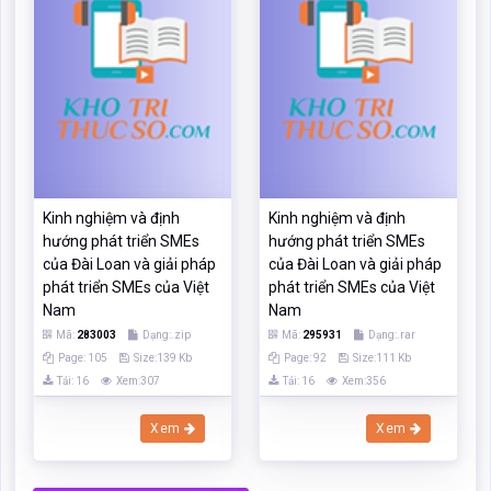
Kinh nghiệm và định
Kinh nghiệm và định
hướng phát triển SMEs
hướng phát triển SMEs
của Đài Loan và giải pháp
của Đài Loan và giải pháp
phát triển SMEs của Việt
phát triển SMEs của Việt
Nam
Nam
Mã:
283003
Dạng:.zip
Mã:
295931
Dạng:.rar
Page: 105
Size:139 Kb
Page: 92
Size:111 Kb
Tải: 16
Xem:307
Tải: 16
Xem:356
Xem
Xem