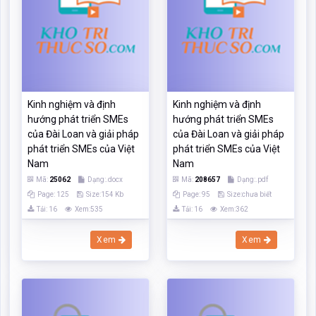
Kinh nghiệm và định
Kinh nghiệm và định
hướng phát triển SMEs
hướng phát triển SMEs
của Đài Loan và giải pháp
của Đài Loan và giải pháp
phát triển SMEs của Việt
phát triển SMEs của Việt
Nam
Nam
Mã:
25062
Dạng:.docx
Mã:
208657
Dạng:.pdf
Page: 125
Size:154 Kb
Page: 95
Size:chưa biết
Tải: 16
Xem:535
Tải: 16
Xem:362
Xem
Xem