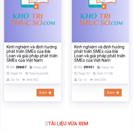
Kinh nghiệm và định hướng
Kinh nghiệm và định hướng
phát triển SMEs của Đài
phát triển SMEs của Đài
Loan và giải pháp phát triển
Loan và giải pháp phát triển
SMEs của Việt Nam
SMEs của Việt Nam
Mã:
208657
Dạng:.pdf
Mã:
295931
Dạng:.rar
Page: 95
Size:chưa biết
Page: 92
Size:111 Kb
Tải: 16
Xem:362
Tải: 16
Xem:356
Xem
Xem
TÀI LIỆU VỪA XEM