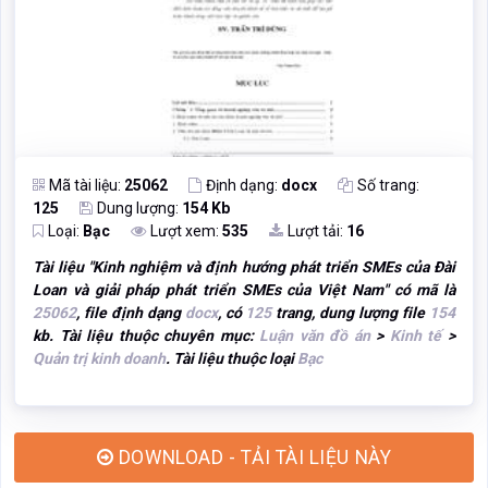
Mã tài liệu:
25062
Định dạng:
docx
Số trang:
125
Dung lượng:
154 Kb
Loại:
Bạc
Lượt xem:
535
Lượt tải:
16
Tài liệu "
Kinh nghiệm và định hướng phát triển SMEs của Đài
Loan và giải pháp phát triển SMEs của Việt Nam
" có mã là
25062
, file định dạng
docx
, có
125
trang, dung lượng file
154
kb. Tài liệu thuộc chuyên mục:
Luận văn đồ án
>
Kinh tế
>
Quản trị kinh doanh
. Tài liệu thuộc loại
Bạc
DOWNLOAD - TẢI TÀI LIỆU NÀY