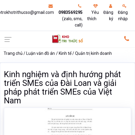
otrokhotrithucso@gmail.com
0983569295
Yêu
Đăng
Đăng
(zalo, sms,
thích
ký
nhập
call)
Trang chủ
Luận văn đồ án
Kinh tế
Quản trị kinh doanh
Kinh nghiệm và định hướng phát
triển SMEs của Đài Loan và giải
pháp phát triển SMEs của Việt
Nam