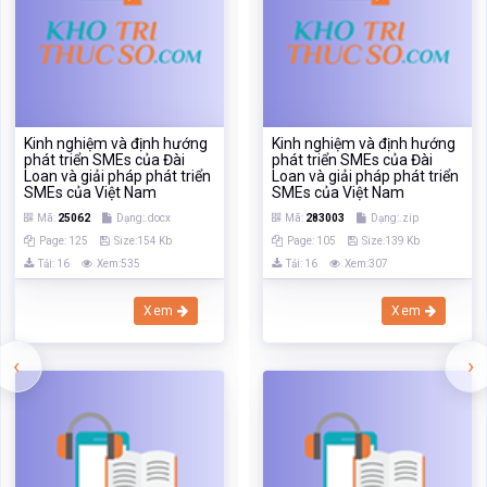
Kinh nghiệm và định hướng
Kinh nghiệm và định hướng
phát triển SMEs của Đài
phát triển SMEs của Đài
Loan và giải pháp phát triển
Loan và giải pháp phát triển
SMEs của Việt Nam
SMEs của Việt Nam
Mã:
25062
Dạng:.docx
Mã:
283003
Dạng:.zip
Page: 125
Size:154 Kb
Page: 105
Size:139 Kb
Tải: 16
Xem:535
Tải: 16
Xem:307
Xem
Xem
‹
›