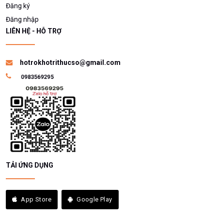
Đăng ký
Đăng nhập
LIÊN HỆ - HỖ TRỢ
hotrokhotrithucso@gmail.com
TẢI ỨNG DỤNG
App Store
Google Play