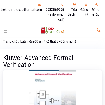
otrokhotrithucso@gmail.com
0983569295
Yêu
Đăng
Đăng
(zalo, sms,
thích
ký
nhập
call)
Trang chủ
Luận văn đồ án
Kỹ thuật - Công nghệ
Kluwer Advanced Formal
Verification