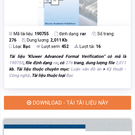
Mã tài liệu:
190755
Định dạng:
rar
Số trang:
276
Dung lượng:
2,011 Kb
Loại:
Bạc
Lượt xem:
452
Lượt tải:
16
Tài liệu "
Kluwer Advanced Formal Verification
" có mã là
190755
, file định dạng
rar
, có
276
trang, dung lượng file
2,011
kb. Tài liệu thuộc chuyên mục:
Luận văn đồ án
>
Kỹ thuật -
Công nghệ
. Tài liệu thuộc loại
Bạc
DOWNLOAD - TẢI TÀI LIỆU NÀY