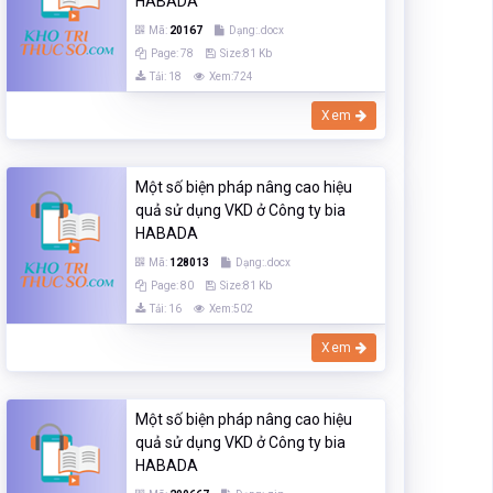
HABADA
Mã:
20167
Dạng:.docx
Page: 78
Size:81 Kb
Tải: 18
Xem:724
Xem
Một số biện pháp nâng cao hiệu
quả sử dụng VKD ở Công ty bia
HABADA
Mã:
128013
Dạng:.docx
Page: 80
Size:81 Kb
Tải: 16
Xem:502
Xem
Một số biện pháp nâng cao hiệu
quả sử dụng VKD ở Công ty bia
HABADA