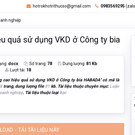
hotrokhotrithucso@gmail.com
0983569295
(zalo
oanh nghiệp
ệu quả sử dụng VKD ở Công ty bia
ạng:
docx
Số trang:
78
Dung lượng:
81 Kb
Lượt tải:
18
g cao hiệu quả sử dụng VKD ở Công ty bia HABADA
" có mã là
8
trang, dung lượng file
81
kb. Tài liệu thuộc chuyên mục:
Luận
doanh nghiệp
. Tài liệu thuộc loại
Bạc
OAD - TẢI TÀI LIỆU NÀY