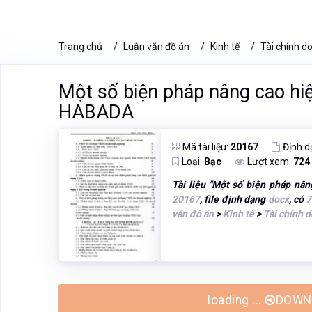
Trang chủ
Luận văn đồ án
Kinh tế
Tài chính d
Một số biện pháp nâng cao hi
HABADA
Mã tài liệu:
20167
Định d
Loại:
Bạc
Lượt xem:
724
Tài liệu "
Một số biện pháp nân
20167
, file định dạng
docx
, có
7
văn đồ án
>
Kinh tế
>
Tài chính 
loading ...
DOWNL