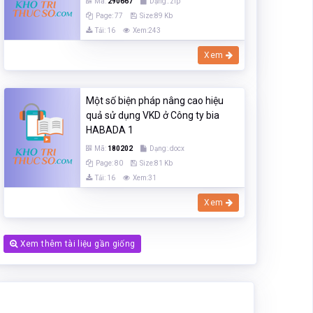
Mã:
290667
Dạng:.zip
Page: 77
Size:89 Kb
Tải: 16
Xem:243
Xem
Một số biện pháp nâng cao hiệu
quả sử dụng VKD ở Công ty bia
HABADA 1
Mã:
180202
Dạng:.docx
Page: 80
Size:81 Kb
Tải: 16
Xem:31
Xem
Xem thêm tài liệu gần giống