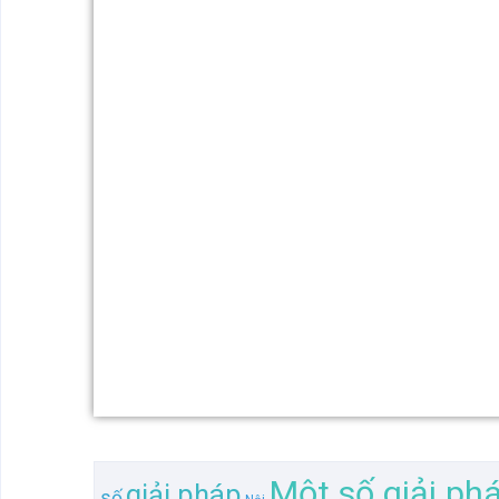
Một số giải ph
giải pháp
số