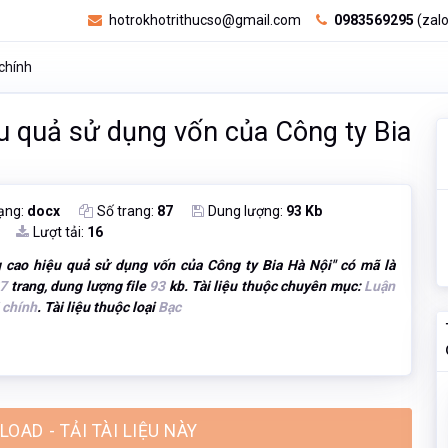
hotrokhotrithucso@gmail.com
0983569295
(zalo
 chính
u quả sử dụng vốn của Công ty Bia
ạng:
docx
Số trang:
87
Dung lượng:
93 Kb
Lượt tải:
16
g cao hiệu quả sử dụng vốn của Công ty Bia Hà Nội
" có mã là
7
trang, dung lượng file
93
kb. Tài liệu thuộc chuyên mục:
Luận
i chính
. Tài liệu thuộc loại
Bạc
OAD - TẢI TÀI LIỆU NÀY