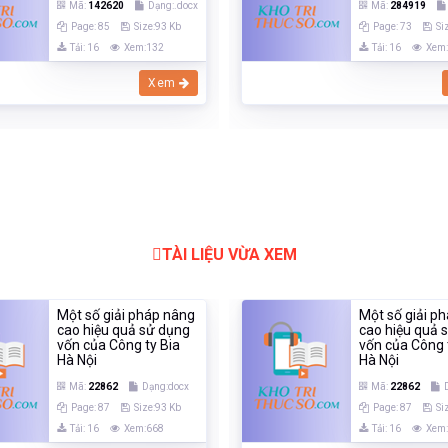
Mã:
142620
Dạng:.docx
Mã:
284919
Page: 85
Size:93 Kb
Page: 73
Si
Tải: 16
Xem:132
Tải: 16
Xem
Xem
TÀI LIỆU VỪA XEM
Một số giải pháp nâng
Một số giải p
cao hiệu quả sử dụng
cao hiệu quả 
vốn của Công ty Bia
vốn của Công 
Hà Nội
Hà Nội
Mã:
22862
Dạng:docx
Mã:
22862
Page: 87
Size:93 Kb
Page: 87
Si
Tải: 16
Xem:668
Tải: 16
Xem