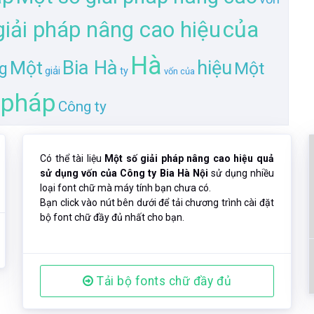
của
iải pháp nâng cao hiệu
Hà
Bia Hà
hiệu
Một
Một
g
giải
ty
vốn của
pháp
Công ty
Có thể tài liệu
Một số giải pháp nâng cao hiệu quả
sử dụng vốn của Công ty Bia Hà Nội
sử dụng nhiều
loại font chữ mà máy tính bạn chưa có.
Bạn click vào nút bên dưới để tải chương trình cài đặt
bộ font chữ đầy đủ nhất cho bạn.
Tải bộ fonts chữ đầy đủ