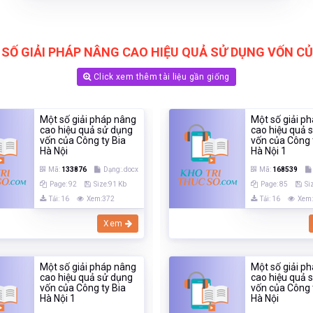
 SỐ GIẢI PHÁP NÂNG CAO HIỆU QUẢ SỬ DỤNG VỐN CỦ
Click xem thêm tài liệu gần giống
Một số giải pháp nâng
Một số giải p
cao hiệu quả sử dụng
cao hiệu quả 
vốn của Công ty Bia
vốn của Công 
Hà Nội
Hà Nội 1
Mã:
133876
Dạng:.docx
Mã:
168539
Page: 92
Size:91 Kb
Page: 85
Si
Tải: 16
Xem:372
Tải: 16
Xem
Xem
Một số giải pháp nâng
Một số giải p
cao hiệu quả sử dụng
cao hiệu quả 
vốn của Công ty Bia
vốn của Công 
Hà Nội 1
Hà Nội