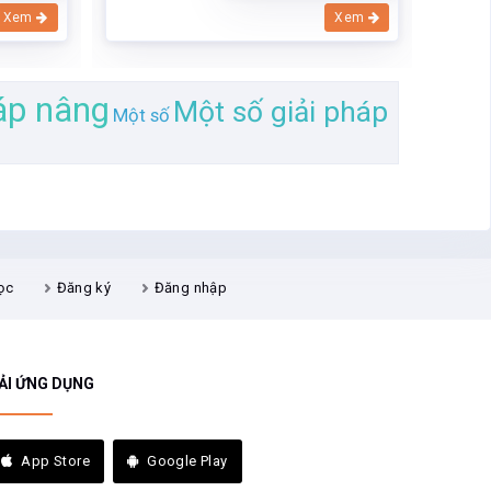
Xem
Xem
áp nâng
Một số giải pháp
Một số
ọc
Đăng ký
Đăng nhập
ẢI ỨNG DỤNG
App Store
Google Play