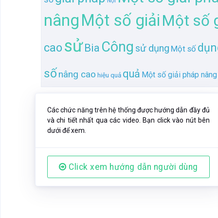
Nội
nâng
Một số giải
Một số g
sử
Công
cao
dụn
Bia
sử dụng
Một số
số
quả
nâng cao
Một số giải pháp nâng
hiệu quả
Các chức năng trên hệ thống được hướng dẫn đầy đủ
và chi tiết nhất qua các video. Bạn click vào nút bên
dưới để xem.
Click xem hướng dẫn người dùng