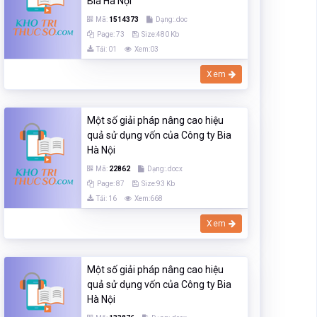
Bia Hà Nội
Mã:
1514373
Dạng:.doc
Page: 73
Size:480 Kb
Tải: 01
Xem:03
Xem
Một số giải pháp nâng cao hiệu
quả sử dụng vốn của Công ty Bia
Hà Nội
Mã:
22862
Dạng:.docx
Page: 87
Size:93 Kb
Tải: 16
Xem:668
Xem
Một số giải pháp nâng cao hiệu
quả sử dụng vốn của Công ty Bia
Hà Nội