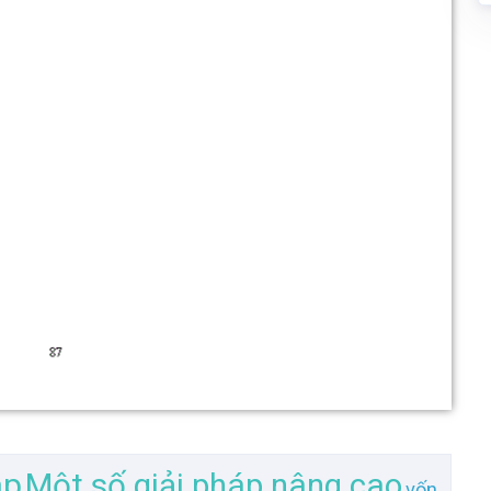
áp
Một số giải pháp nâng cao
vốn