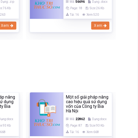
Dạng:.zip
Mã:
56696
Dạng:.docx
ze:76 Kb
Page: 18
Size:26 Kb
:263
Tải: 16
Xem:520
Xem
Xem
háp nâng
Một số giải pháp nâng
sử dụng
cao hiệu quả sử dụng
ty Bia
vốn của Công ty Bia
Hà Nội
Dạng:docx
Mã:
22862
Dạng:docx
ze:93 Kb
Page: 87
Size:93 Kb
:668
Tải: 16
Xem:668