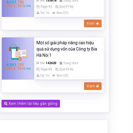
Mã:
133876
Dạng:.docx
Page: 92
Size:91 Kb
Tải: 16
Xem:372
Xem
Một số giải pháp nâng cao hiệu
quả sử dụng vốn của Công ty Bia
Hà Nội 1
Mã:
142620
Dạng:.docx
Page: 85
Size:93 Kb
Tải: 16
Xem:132
Xem
Xem thêm tài liệu gần giống