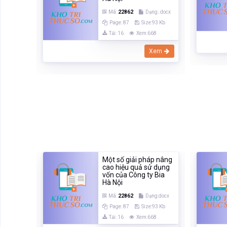
Mã:
22862
Dạng:.docx
Page: 87
Size:93 Kb
Tải: 16
Xem:668
Xem
p nâng
Một số giải pháp nâng
 dụng
cao hiệu quả sử dụng
 Bia
vốn của Công ty Bia
Hà Nội
ng:docx
Mã:
22862
Dạng:docx
93 Kb
Page: 87
Size:93 Kb
68
Tải: 16
Xem:668