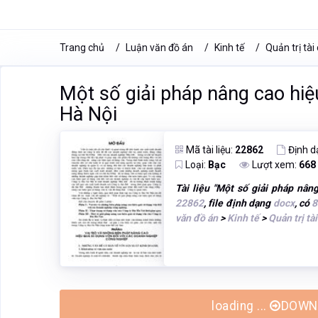
Trang chủ
Luận văn đồ án
Kinh tế
Quản trị tài
Một số giải pháp nâng cao hiệ
Hà Nội
Mã tài liệu:
22862
Định d
Loại:
Bạc
Lượt xem:
668
Tài liệu "
Một số giải pháp nân
22862
, file định dạng
docx
, có
8
văn đồ án
>
Kinh tế
>
Quản trị tà
loading ...
DOWNL