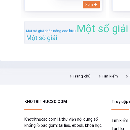
Xem
Xem
Một số giả
Một số giải pháp nâng cao hiệu
Một số giải
Trang chủ
Tìm kiếm
KHOTRITHUCSO.COM
Truy cập
Khotrithucso.com là thư viện nội dung số
Tìm kiếm
khổng lồ bao gồm: tài liệu, ebook, khóa học,
Tài liệu