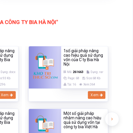
A CÔNG TY BIA HÀ NỘI"
háp nâng
1số giải pháp nâng
sử dụng
cao hiệu quả sử dụng
ty Bia
vốn của C ty Bia Hà
Nội
Dạng:.docx
Mã:
261663
Dạng:.rar
ze:93 Kb
Page: 68
Size:68 Kb
:296
Tải: 16
Xem:364
Xem
Xem
háp nâng
Một số giải pháp
›
sử dụng
nhằm nâng cao hiệu
ty Bia
quả sử dụng vốn tại
công ty bia Việt Hà