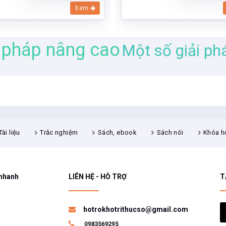
Xem
i pháp nâng cao
Một số giải ph
Tài liệu
Trắc nghiệm
Sách, ebook
Sách nói
Khóa h
 nhanh
LIÊN HỆ - HỖ TRỢ
T
hotrokhotrithucso@gmail.com