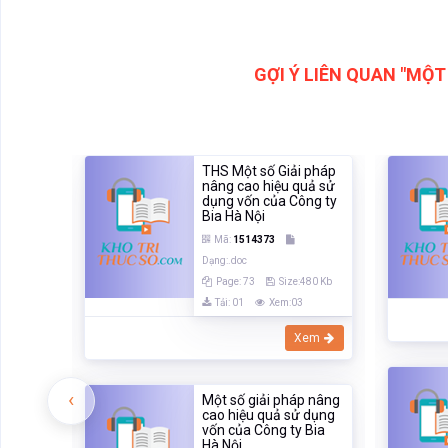
GỢI Ý LIÊN QUAN "MỘT
THS Một số Giải pháp
nâng cao hiệu quả sử
dụng vốn của Công ty
Bia Hà Nội
Mã:
1514373
Dạng:.doc
Page: 73
Size:480 Kb
Tải: 01
Xem:03
Xem
‹
Một số giải pháp nâng
cao hiệu quả sử dụng
vốn của Công ty Bia
Hà Nội