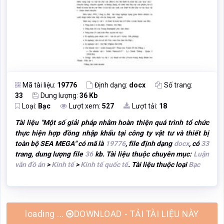
Mã tài liệu:
19776
Định dạng:
docx
Số trang:
33
Dung lượng:
36 Kb
Loại:
Bạc
Lượt xem:
527
Lượt tải:
18
Tài liệu "
Một số giải pháp nhằm hoàn thiện quá trình tổ chức
thực hiện hợp đồng nhập khẩu tại công ty vật tư và thiết bị
toàn bộ SEA MEGA
" có mã là
19776
, file định dạng
docx
, có
33
trang, dung lượng file
36
kb. Tài liệu thuộc chuyên mục:
Luận
văn đồ án
>
Kinh tế
>
Kinh tế quốc tế
. Tài liệu thuộc loại
Bạc
DOWNLOAD - TẢI TÀI LIỆU NÀY