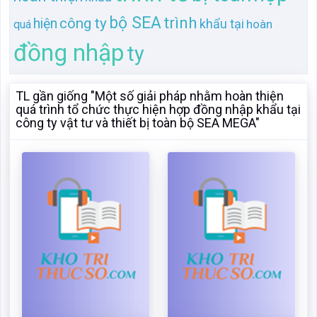
công ty vật tư và thiết bị toàn bộ SEA MEGA"
Một số giải pháp nhằm
Một số giải pháp nhằm
hoàn thiện quá trình tổ
hoàn thiện quá trình tổ
chức thực hiện hợp đồng
chức thực hiện hợp đồng
nhập khẩu tại công ty vật
nhập khẩu tại công ty vật
tư và thiết bị toàn bộ SEA
tư và thiết bị toàn bộ SEA
MEGA
MEGA
Mã:
19776
Dạng:.docx
Mã:
133843
Dạng:.docx
Page: 33
Size:36 Kb
Page: 32
Size:36 Kb