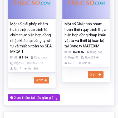
tư và thiết bị toàn bộ SEA
tại Công ty MATEXIM
MEGA 1
Mã:
1508546
Dạng:.doc
Mã:
183110
Dạng:.docx
Page: 52
Size:224 Kb
Page: 32
Size:36 Kb
Tải: 01
Xem:03
Tải: 17
Xem:396
Xem
Xem
Xem thêm tài liệu gần giống
Các chức năng trên hệ thống được hướng dẫn đầy đủ và chi tiết
nhất qua các video. Bạn click vào nút bên dưới để xem.