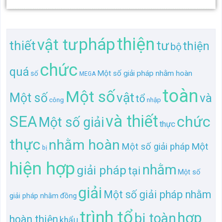
toàn
Một số
vật
Một số
và
tổ
công
nhập
và thiết
SEA
chức
Một số giải
thực
thực
nhằm hoàn
Một
Một số giải pháp
bị
hiện hợp
nhằm
giải pháp
tại
Một số
giải
Một số giải pháp nhằm
đồng
giải pháp nhằm
trình tổ
hợp
bị toàn
hoàn thiện
khẩu
bộ SEA
trình
công ty
hiện
khẩu tại
hoàn
quá
đồng nhập
ty
TL gần giống "Một số giải pháp nhằm hoàn thiện
quá trình tổ chức thực hiện hợp đồng nhập khẩu tại