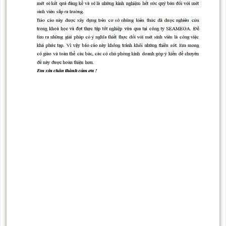
thiện
pháp
vật tư
thiết
tư
thiện
bộ
chức
quá
Một số giải pháp nhằm hoàn
số
MEGA