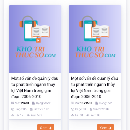
Một số vấn đề quản lý đầu
Một số vấn đề quản lý đầu
tư phát triển ngành thủy
tư phát triển ngành thủy
lợi Việt Nam trong giai
lợi Việt Nam trong giai
đoạn 2006-2010
đoạn 2006-2010
Mã:
19488
Dạng:.docx
Mã:
1529530
Dạng:.doc
Page: 85
Size:227 Kb
Page: 84
Size:922 Kb
Tải: 17
Xem:589
Tải: 01
Xem:03
Xem
Xem