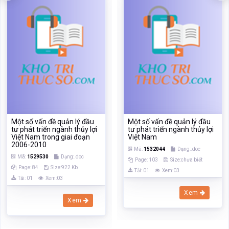
Một số vấn đề quản lý đầu
Một số vấn đề quản lý đầu
tư phát triển ngành thủy lợi
tư phát triển ngành thủy lợi
Việt Nam trong giai đoạn
Việt Nam
2006-2010
Mã:
1532044
Dạng:.doc
Mã:
1529530
Dạng:.doc
Page: 103
Size:chưa biết
Page: 84
Size:922 Kb
Tải: 01
Xem:03
Tải: 01
Xem:03
Xem
Xem