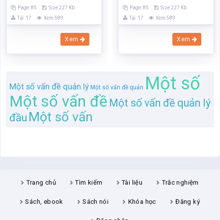
Page: 85
Size:227 Kb
Page: 85
Size:227 Kb
Tải: 17
Xem:589
Tải: 17
Xem:589
Xem
Xem
Một số
Một số vấn đề quản lý
Một số vấn đề quản
Một số vấn đề
Một số vấn đề quản lý
Một số vấn
đầu
Trang chủ
Tìm kiếm
Tài liệu
Trắc nghiệm
Sách, ebook
Sách nói
Khóa học
Đăng ký