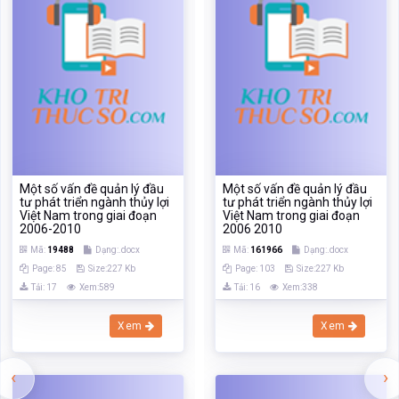
Một số vấn đề quản lý đầu
Một số vấn đề quản lý đầu
tư phát triển ngành thủy lợi
tư phát triển ngành thủy lợi
Việt Nam trong giai đoạn
Việt Nam trong giai đoạn
2006-2010
2006 2010
Mã:
19488
Dạng:.docx
Mã:
161966
Dạng:.docx
Page: 85
Size:227 Kb
Page: 103
Size:227 Kb
Tải: 17
Xem:589
Tải: 16
Xem:338
Xem
Xem
‹
›