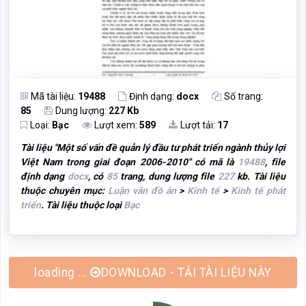
Mã tài liệu:
19488
Định dạng:
docx
Số trang:
85
Dung lượng:
227 Kb
Loại:
Bạc
Lượt xem:
589
Lượt tải:
17
Tài liệu "
Một số vấn đề quản lý đầu tư phát triển ngành thủy lợi
Việt Nam trong giai đoạn 2006-2010
" có mã là
19488
, file
định dạng
docx
, có
85
trang, dung lượng file
227
kb. Tài liệu
thuộc chuyên mục:
Luận văn đồ án
>
Kinh tế
>
Kinh tế phát
triển
. Tài liệu thuộc loại
Bạc
loading ...
DOWNLOAD - TẢI TÀI LIỆU NÀY