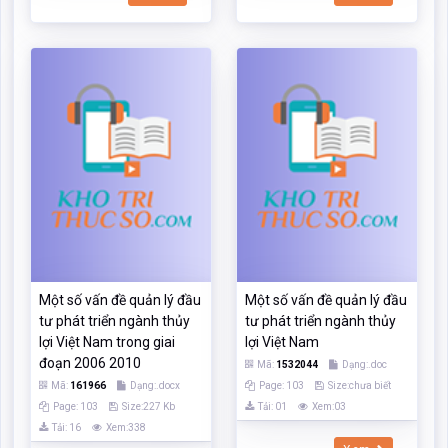
Một số vấn đề quản lý đầu
Một số vấn đề quản lý đầu
tư phát triển ngành thủy
tư phát triển ngành thủy
lợi Việt Nam trong giai
lợi Việt Nam
đoạn 2006 2010
Mã:
1532044
Dạng:.doc
Mã:
161966
Dạng:.docx
Page: 103
Size:chưa biết
Page: 103
Size:227 Kb
Tải: 01
Xem:03
Tải: 16
Xem:338