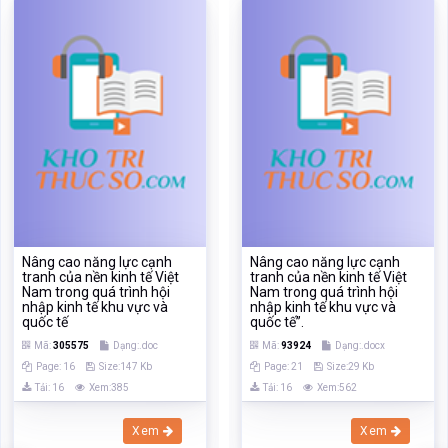
Nâng cao năng lực cạnh
Nâng cao năng lực cạnh
tranh của nền kinh tế Việt
tranh của nền kinh tế Việt
Nam trong quá trình hội
Nam trong quá trình hội
nhập kinh tế khu vực và
nhập kinh tế khu vực và
quốc tế
quốc tế”.
Mã:
305575
Dạng:.doc
Mã:
93924
Dạng:.docx
Page: 16
Size:147 Kb
Page: 21
Size:29 Kb
Tải: 16
Xem:385
Tải: 16
Xem:562
Xem
Xem
‹
›