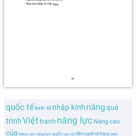
quốc tế
năng
nhập kinh
quá
kinh tế
năng lực
Việt
trình
tranh
Nâng cao
của
nền
cạnh
quốc
tế
Nâng cao
Nâng cao năng lực
vực và
cạnh tranh
Nâng cao năng lực cạnh
và
nhập
hội
cao
trong quá
kinh
tế khu
tế
tế
Nam
trình hội
khu
vực
của nền