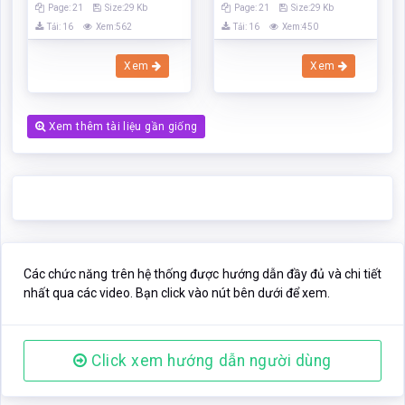
Các chức năng trên hệ thống được hướng dẫn đầy đủ và chi tiết
nhất qua các video. Bạn click vào nút bên dưới để xem.
Click xem hướng dẫn người dùng
Nếu phần nội dung, hình ảnh ,... trong tài liệu
Nâng cao năng lực
cạnh tranh của nền kinh tế Việt Nam trong quá trình hội nhập
kinh tế khu vực và quốc tế
có liên quan đến vi phạm bản quyền,
bạn vui lòng click bên dưới báo cho chúng tôi biết.