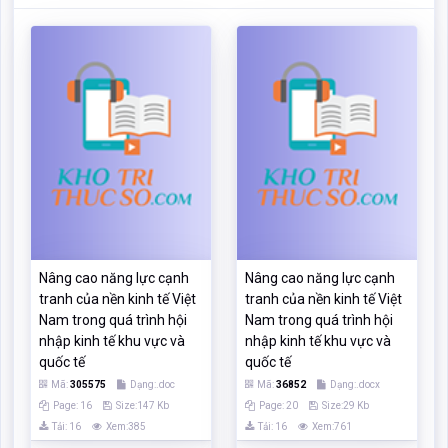
Nâng cao năng lực cạnh
Nâng cao năng lực cạnh
tranh của nền kinh tế Việt
tranh của nền kinh tế Việt
Nam trong quá trình hội
Nam trong quá trình hội
nhập kinh tế khu vực và
nhập kinh tế khu vực và
quốc tế
quốc tế
Mã:
305575
Dạng:.doc
Mã:
36852
Dạng:.docx
Page: 16
Size:147 Kb
Page: 20
Size:29 Kb
Tải: 16
Xem:385
Tải: 16
Xem:761
Xem
Xem