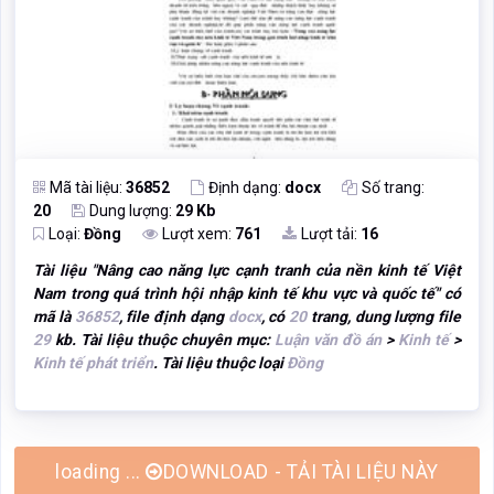
Mã tài liệu:
36852
Định dạng:
docx
Số trang:
20
Dung lượng:
29 Kb
Loại:
Đồng
Lượt xem:
761
Lượt tải:
16
Tài liệu "
Nâng cao năng lực cạnh tranh của nền kinh tế Việt
Nam trong quá trình hội nhập kinh tế khu vực và quốc tế
" có
mã là
36852
, file định dạng
docx
, có
20
trang, dung lượng file
29
kb. Tài liệu thuộc chuyên mục:
Luận văn đồ án
>
Kinh tế
>
Kinh tế phát triển
. Tài liệu thuộc loại
Đồng
DOWNLOAD - TẢI TÀI LIỆU NÀY