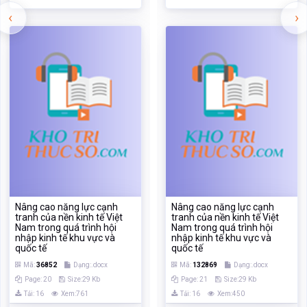
Nâng cao năng lực cạnh
Nâng cao năng lực cạnh
tranh của nền kinh tế Việt
tranh của nền kinh tế Việt
Nam trong quá trình hội
Nam trong quá trình hội
nhập kinh tế khu vực và
nhập kinh tế khu vực và
quốc tế
quốc tế
Mã:
36852
Dạng:.docx
Mã:
132869
Dạng:.docx
Page: 20
Size:29 Kb
Page: 21
Size:29 Kb
Tải: 16
Xem:761
Tải: 16
Xem:450
Xem
Xem
TÀI LIỆU VỪA XEM