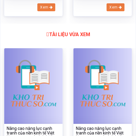
Nâng cao năng lực cạnh
Nâng cao năng lực cạnh
tranh của nền kinh tế Việt
tranh của nền kinh tế Việt
Nam trong quá trình hội
Nam trong quá trình hội
nhập kinh tế khu vực và
nhập kinh tế khu vực và
quốc tế
quốc tế
Mã:
36852
Dạng:docx
Mã:
36852
Dạng:docx
Page: 20
Size:29 Kb
Page: 20
Size:29 Kb
Tải: 16
Xem:761
Tải: 16
Xem:761
Xem
Xem