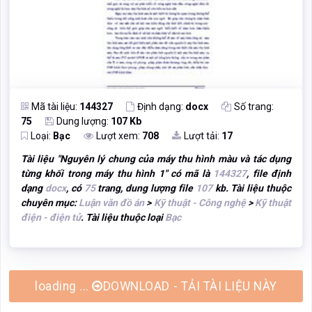
Mã tài liệu:
144327
Định dạng:
docx
Số trang:
75
Dung lượng:
107 Kb
Loại:
Bạc
Lượt xem:
708
Lượt tải:
17
Tài liệu "
Nguyên lý chung của máy thu hình màu và tác dụng
từng khối trong máy thu hình 1
" có mã là
144327
, file định
dạng
docx
, có
75
trang, dung lượng file
107
kb. Tài liệu thuộc
chuyên mục:
Luận văn đồ án
>
Kỹ thuật - Công nghệ
>
Kỹ thuật
điện - điện tử
. Tài liệu thuộc loại
Bạc
DOWNLOAD - TẢI TÀI LIỆU NÀY