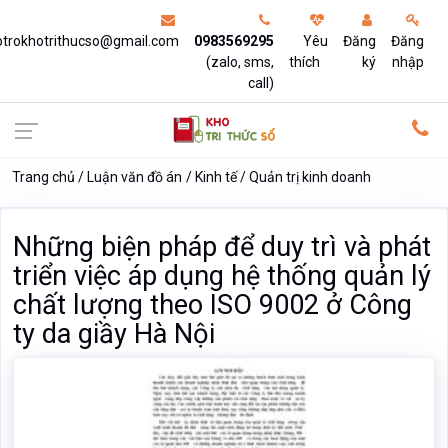
otrokhotrithucso@gmail.com
0983569295
Yêu
Đăng
Đăng
(zalo, sms,
thích
ký
nhập
call)
Trang chủ
Luận văn đồ án
Kinh tế
Quản trị kinh doanh
Những biện pháp để duy trì và phát
triển việc áp dụng hệ thống quản lý
chất lượng theo ISO 9002 ở Công
ty da giầy Hà Nội