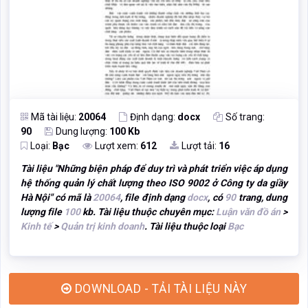
Mã tài liệu:
20064
Định dạng:
docx
Số trang:
90
Dung lượng:
100 Kb
Loại:
Bạc
Lượt xem:
612
Lượt tải:
16
Tài liệu "
Những biện pháp để duy trì và phát triển việc áp dụng
hệ thống quản lý chất lượng theo ISO 9002 ở Công ty da giầy
Hà Nội
" có mã là
20064
, file định dạng
docx
, có
90
trang, dung
lượng file
100
kb. Tài liệu thuộc chuyên mục:
Luận văn đồ án
>
Kinh tế
>
Quản trị kinh doanh
. Tài liệu thuộc loại
Bạc
DOWNLOAD - TẢI TÀI LIỆU NÀY