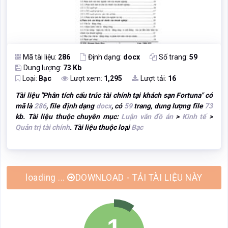
Mã tài liệu:
286
Định dạng:
docx
Số trang:
59
Dung lượng:
73 Kb
Loại:
Bạc
Lượt xem:
1,295
Lượt tải:
16
Tài liệu "
Phân tích cấu trúc tài chính tại khách sạn Fortuna
" có
mã là
286
, file định dạng
docx
, có
59
trang, dung lượng file
73
kb. Tài liệu thuộc chuyên mục:
Luận văn đồ án
>
Kinh tế
>
Quản trị tài chính
. Tài liệu thuộc loại
Bạc
DOWNLOAD - TẢI TÀI LIỆU NÀY