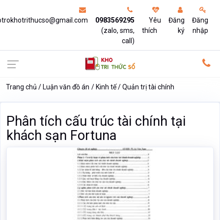
otrokhotrithucso@gmail.com
0983569295
Yêu
Đăng
Đăng
(zalo, sms,
thích
ký
nhập
call)
Trang chủ
Luận văn đồ án
Kinh tế
Quản trị tài chính
Phân tích cấu trúc tài chính tại
khách sạn Fortuna