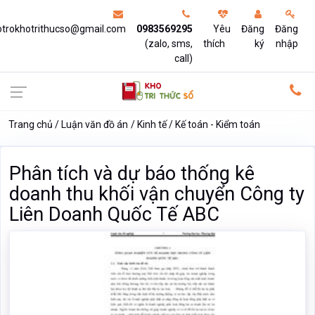
otrokhotrithucso@gmail.com
0983569295
Yêu
Đăng
Đăng
(zalo, sms,
thích
ký
nhập
call)
Trang chủ
Luận văn đồ án
Kinh tế
Kế toán - Kiểm toán
Phân tích và dự báo thống kê
doanh thu khối vận chuyển Công ty
Liên Doanh Quốc Tế ABC