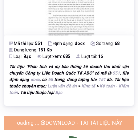
Mã tài liệu:
551
Định dạng:
docx
Số trang:
68
Dung lượng:
151 Kb
Loại:
Bạc
Lượt xem:
685
Lượt tải:
16
Tài liệu "
Phân tích và dự báo thống kê doanh thu khối vận
chuyển Công ty Liên Doanh Quốc Tế ABC
" có mã là
551
, file
định dạng
docx
, có
68
trang, dung lượng file
151
kb. Tài liệu
thuộc chuyên mục:
Luận văn đồ án
>
Kinh tế
>
Kế toán - Kiểm
toán
. Tài liệu thuộc loại
Bạc
DOWNLOAD - TẢI TÀI LIỆU NÀY