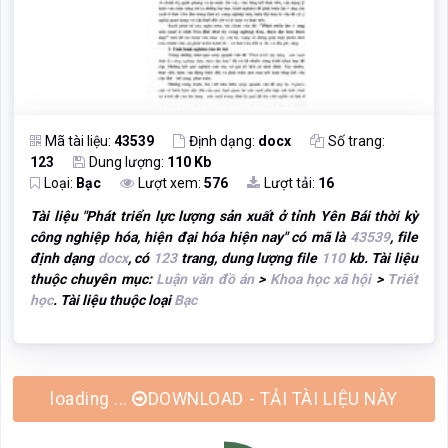
Mã tài liệu:
43539
Định dạng:
docx
Số trang:
123
Dung lượng:
110 Kb
Loại:
Bạc
Lượt xem:
576
Lượt tải:
16
Tài liệu "
Phát triển lực lượng sản xuất ở tỉnh Yên Bái thời kỳ
công nghiệp hóa, hiện đại hóa hiện nay
" có mã là
43539
, file
định dạng
docx
, có
123
trang, dung lượng file
110
kb. Tài liệu
thuộc chuyên mục:
Luận văn đồ án
>
Khoa học xã hội
>
Triết
học
. Tài liệu thuộc loại
Bạc
DOWNLOAD - TẢI TÀI LIỆU NÀY