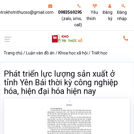
otrokhotrithucso@gmail.com
0983569295
Yêu
Đăng
Đăng
(zalo, sms,
thích
ký
nhập
call)
Trang chủ
Luận văn đồ án
Khoa học xã hội
Triết học
Phát triển lực lượng sản xuất ở
tỉnh Yên Bái thời kỳ công nghiệp
hóa, hiện đại hóa hiện nay