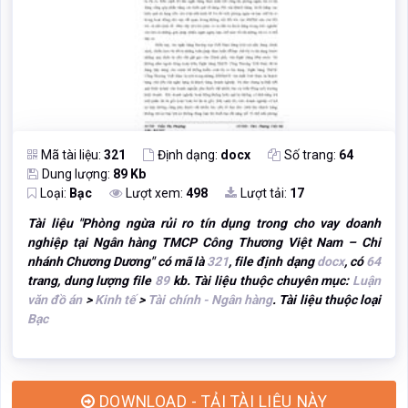
Mã tài liệu:
321
Định dạng:
docx
Số trang:
64
Dung lượng:
89 Kb
Loại:
Bạc
Lượt xem:
498
Lượt tải:
17
Tài liệu "
Phòng ngừa rủi ro tín dụng trong cho vay doanh
nghiệp tại Ngân hàng TMCP Công Thương Việt Nam – Chi
nhánh Chương Dương
" có mã là
321
, file định dạng
docx
, có
64
trang, dung lượng file
89
kb. Tài liệu thuộc chuyên mục:
Luận
văn đồ án
>
Kinh tế
>
Tài chính - Ngân hàng
. Tài liệu thuộc loại
Bạc
DOWNLOAD - TẢI TÀI LIỆU NÀY