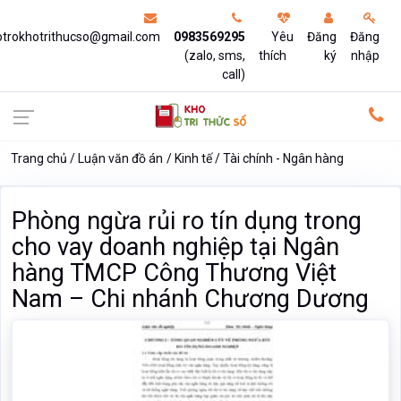
otrokhotrithucso@gmail.com
0983569295
Yêu
Đăng
Đăng
(zalo, sms,
thích
ký
nhập
call)
Trang chủ
Luận văn đồ án
Kinh tế
Tài chính - Ngân hàng
Phòng ngừa rủi ro tín dụng trong
cho vay doanh nghiệp tại Ngân
hàng TMCP Công Thương Việt
Nam – Chi nhánh Chương Dương