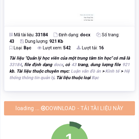
Mã tài liệu:
33184
Định dạng:
docx
Số trang:
43
Dung lượng:
921 Kb
Loại:
Bạc
Lượt xem:
542
Lượt tải:
16
Tài liệu "
Quản lý học viên của một trung tâm tin học
" có mã là
33184
, file định dạng
docx
, có
43
trang, dung lượng file
921
kb. Tài liệu thuộc chuyên mục:
Luận văn đồ án
>
Kinh tế
>
Hệ
thống thông tin quản lý
. Tài liệu thuộc loại
Bạc
DOWNLOAD - TẢI TÀI LIỆU NÀY