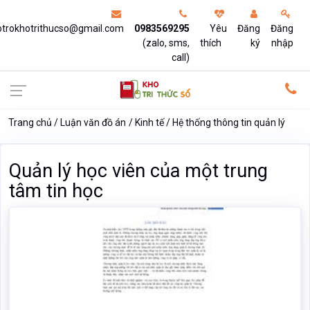
otrokhotrithucso@gmail.com
0983569295
Yêu
Đăng
Đăng
(zalo, sms,
thích
ký
nhập
call)
Trang chủ
Luận văn đồ án
Kinh tế
Hệ thống thông tin quản lý
Quản lý học viên của một trung
tâm tin học