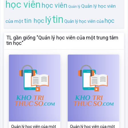
Quản lý học viên của một
Quản lý học viên của một
trung tâm tin học
trung tâm tin học
Mã:
33184
Dạng:.docx
Mã:
159046
Dạng:.docx
Page: 43
Size:921 Kb
Page: 43
Size:921 Kb
Tải: 16
Xem:542
Tải: 16
Xem:253
Xem
Xem