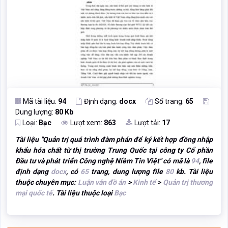
Mã tài liệu:
94
Định dạng:
docx
Số trang:
65
Dung lượng:
80 Kb
Loại:
Bạc
Lượt xem:
863
Lượt tải:
17
Tài liệu "
Quản trị quá trình đàm phán để ký kết hợp đồng nhập
khẩu hóa chất từ thị trường Trung Quốc tại công ty Cổ phần
Đầu tư và phát triển Công nghệ Niềm Tin Việt
" có mã là
94
, file
định dạng
docx
, có
65
trang, dung lượng file
80
kb. Tài liệu
thuộc chuyên mục:
Luận văn đồ án
>
Kinh tế
>
Quản trị thương
mại quốc tế
. Tài liệu thuộc loại
Bạc