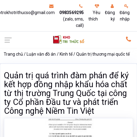
otrokhotrithucso@gmail.com
0983569295
Yêu
Đăng
Đăng
(zalo, sms,
thích
ký
nhập
call)
Trang chủ
Luận văn đồ án
Kinh tế
Quản trị thương mại quốc tế
Quản trị quá trình đàm phán để ký
kết hợp đồng nhập khẩu hóa chất
từ thị trường Trung Quốc tại công
ty Cổ phần Đầu tư và phát triển
Công nghệ Niềm Tin Việt