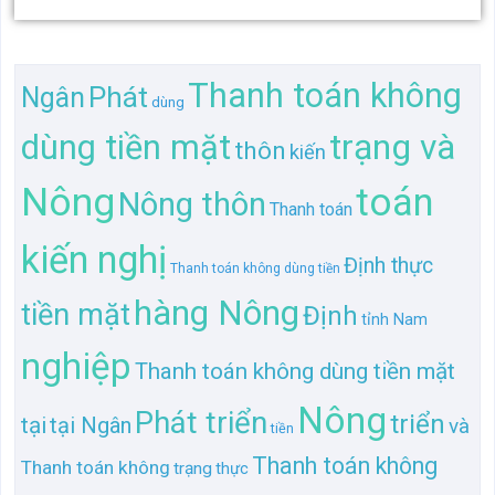
Nông
toán
Nông thôn
Thanh toán
kiến nghị
Định thực
Thanh toán không dùng tiền
hàng Nông
tiền mặt
Định
tỉnh Nam
nghiệp
Thanh toán không dùng tiền mặt
Nông
Phát triển
triển
tại
tại Ngân
và
tiền
Thanh toán không
Thanh toán không
trạng
thực
nghiệp
không
hàng
dùng
tỉnh
không dùng
Thanh
và
tại
Nam
và
nghị
Thanh
toán
mặt