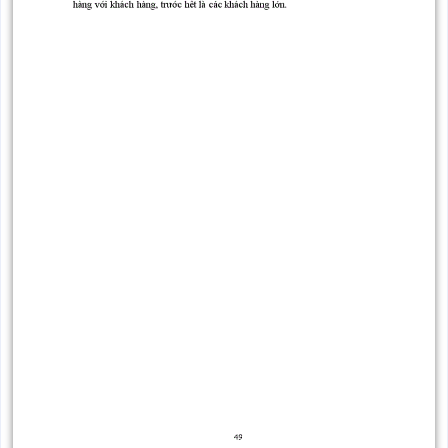
Thanh toán không
Phát
Ngân
dùng
trạng và
dùng tiền mặt
thôn
kiến