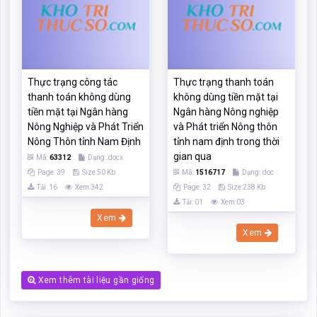
Nông Nghiệp và Phát Triển
và Phát triển Nông thôn
Nông Thôn tỉnh Nam Định
tỉnh nam định trong thời
gian qua
Mã:
63312
Dạng:.docx
Page: 39
Size:50 Kb
Mã:
1516717
Dạng:.doc
Tải: 16
Xem:342
Page: 32
Size:238 Kb
Tải: 01
Xem:03
Xem
Xem
Xem thêm tài liệu gần giống
Các chức năng trên hệ thống được hướng dẫn đầy đủ và chi tiết
nhất qua các video. Bạn click vào nút bên dưới để xem.