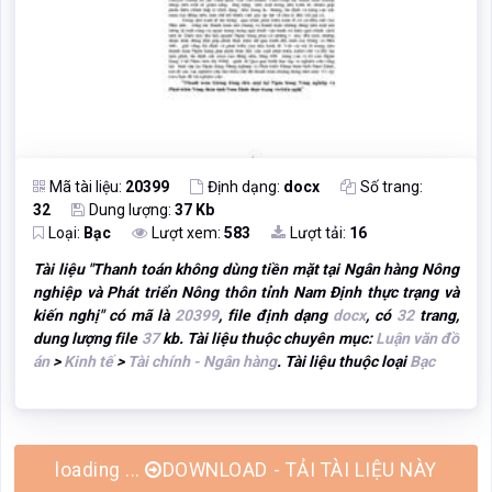
Mã tài liệu:
20399
Định dạng:
docx
Số trang:
32
Dung lượng:
37 Kb
Loại:
Bạc
Lượt xem:
583
Lượt tải:
16
Tài liệu "
Thanh toán không dùng tiền mặt tại Ngân hàng Nông
nghiệp và Phát triển Nông thôn tỉnh Nam Định thực trạng và
kiến nghị
" có mã là
20399
, file định dạng
docx
, có
32
trang,
dung lượng file
37
kb. Tài liệu thuộc chuyên mục:
Luận văn đồ
án
>
Kinh tế
>
Tài chính - Ngân hàng
. Tài liệu thuộc loại
Bạc
DOWNLOAD - TẢI TÀI LIỆU NÀY