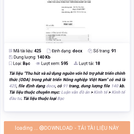
Mã tài liệu:
425
Định dạng:
docx
Số trang:
91
Dung lượng:
140 Kb
Loại:
Bạc
Lượt xem:
595
Lượt tải:
18
Tài liệu "
Thu hút và sử dụng nguồn vốn hỗ trợ phát triển chính
thức (ODA) trong phát triển Nông nghiệp Việt Nam
" có mã là
425
, file định dạng
docx
, có
91
trang, dung lượng file
140
kb.
Tài liệu thuộc chuyên mục:
Luận văn đồ án
>
Kinh tế
>
Kinh tế
đầu tư
. Tài liệu thuộc loại
Bạc
loading ...
DOWNLOAD - TẢI TÀI LIỆU NÀY