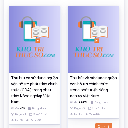
Thu hút và sử dụng nguồn
Thu hút và sử dụng nguồn
vốn hỗ trợ phát triển chính
vốn hỗ trợ chính thức
thức (ODA) trong phát
trong phát triển Nông
triển Nông nghiệp Việt
nghiệp Việt Nam
Nam
Mã:
99025
Dạng:.docx
Mã:
425
Dạng:.docx
Page: 82
Size:131 Kb
Page: 91
Size:140 Kb
Tải: 16
Xem:497
Tải: 18
Xem:595
Xem