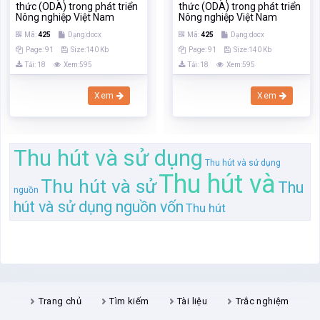
thức (ODA) trong phát triển
thức (ODA) trong phát triển
Nông nghiệp Việt Nam
Nông nghiệp Việt Nam
Mã:
425
Dạng:docx
Mã:
425
Dạng:docx
Page: 91
Size:140 Kb
Page: 91
Size:140 Kb
Tải: 18
Xem:595
Tải: 18
Xem:595
Xem
Xem
Thu hút và sử dụng
Thu hút và sử dụng
Thu hút và
Thu hút và sử
Thu
nguồn
hút và sử dụng nguồn vốn
Thu hút
Trang chủ
Tìm kiếm
Tài liệu
Trắc nghiệm