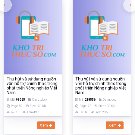
‹
›
Thu hút và sử dụng nguồn
Thu hút và sử dụng nguồn
vốn hỗ trợ chính thức trong
vốn hỗ trợ chính thức trong
phát triển Nông nghiệp Việt
phát triển Nông nghiệp Việt
Nam
Nam
Mã:
99025
Dạng:.docx
Mã:
218556
Dạng:.doc
Page: 82
Size:131 Kb
Page: 72
Size:400 Kb
Tải: 16
Xem:497
Tải: 16
Xem:286
Xem
Xem