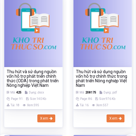
Thu hút và sử dụng nguồn
Thu hút và sử dụng nguồn
vốn hỗ trợ phát triển chính
vốn hỗ trợ chính thức trong
thức (ODA) trong phát triển
phát triển Nông nghiệp Việt
Nông nghiệp Việt Nam
Nam
Mã:
425
Dạng:.docx
Mã:
208175
Dạng:.pdf
Page: 91
Size:140 Kb
Page: 86
Size:976 Kb
Tải: 18
Xem:595
Tải: 16
Xem:557
Xem
Xem