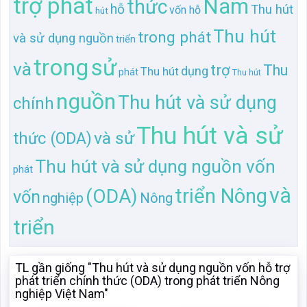
trợ phát
Nam
thức
hỗ
Thu hút
vốn hỗ
hút
Thu hút
trong phát
và sử dụng nguồn
triển
trong
sử
và
trợ
Thu
dụng
Thu hút
phát
Thu hút
nguồn
Thu hút và sử dụng
chính
Thu hút và sử
và sử
thức (ODA)
Thu hút và sử dụng nguồn vốn
phát
và
triển Nông
(ODA)
vốn
nghiệp
Nông
triển
TL gần giống "Thu hút và sử dụng nguồn vốn hỗ trợ
phát triển chính thức (ODA) trong phát triển Nông
nghiệp Việt Nam"