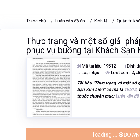
Trang chủ
Luận văn đồ án
Kinh tế
Quản trị khá
Thực trạng và một số giải ph
phục vụ buồng tại Khách Sạn 
Mã tài liệu:
19512
Định d
Loại:
Bạc
Lượt xem:
2,2
Tài liệu "
Thực trạng và một số 
Sạn Kim Liên
" có mã là
19512
,
thuộc chuyên mục:
Luận văn đồ
loading ...
DOWNL