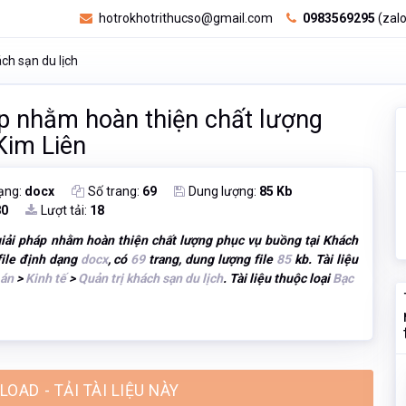
hotrokhotrithucso@gmail.com
0983569295
(zalo
ch sạn du lịch
áp nhằm hoàn thiện chất lượng
Kim Liên
ạng:
docx
Số trang:
69
Dung lượng:
85 Kb
80
Lượt tải:
18
giải pháp nhằm hoàn thiện chất lượng phục vụ buồng tại Khách
 file định dạng
docx
, có
69
trang, dung lượng file
85
kb. Tài liệu
 án
>
Kinh tế
>
Quản trị khách sạn du lịch
. Tài liệu thuộc loại
Bạc
OAD - TẢI TÀI LIỆU NÀY