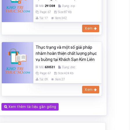
Mã:
291308
Dạng:.zip
Page: 67
Size:87 Kb
Tải: 17
Xem:342
Xem
Thực trạng và một số giải pháp
nhằm hoàn thiện chất lượng phục
vụ buồng tại Khách Sạn Kim Liên
Mã:
630531
Dạng:.doc
Page: 67
Size:424 Kb
Tải: 09
Xem:27
Xem
Xem thêm tài liệu gần giống