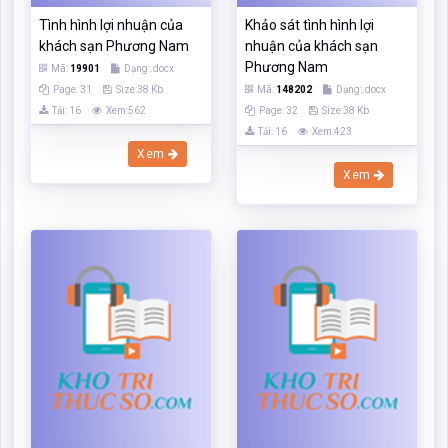
Xem
Khảo sát tình hình lợi
Nâng cao lợi nhuận của
nhuận của khách sạn
Khách sạn Phương Nam
Phương Nam 1
Mã:
66935
Dạng:.docx
Mã:
175327
Dạng:.docx
Page: 31
Size:38 Kb
Page: 32
Size:38 Kb
Tải: 17
Xem:465
Tải: 16
Xem:378
Xem