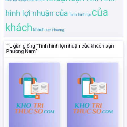
Phương Nam"
Tình hình lợi nhuận của
Khảo sát tình hình lợi
khách sạn Phương Nam
nhuận của khách sạn
Phương Nam
Mã:
19901
Dạng:.docx
Page: 31
Size:38 Kb
Mã:
148202
Dạng:.docx
Tải: 16
Xem:562
Page: 32
Size:38 Kb
Tải: 16
Xem:423
Xem