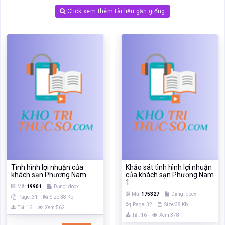
Tình hình lợi nhuận của
Khảo sát tình hình lợi nhuận
khách sạn Phương Nam
của khách sạn Phương Nam
1
Mã:
19901
Dạng:.docx
Mã:
175327
Dạng:.docx
Page: 31
Size:38 Kb
Page: 32
Size:38 Kb
Tải: 16
Xem:562
Tải: 16
Xem:378
Xem
Xem
‹
›