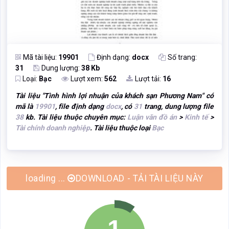
Mã tài liệu:
19901
Định dạng:
docx
Số trang:
31
Dung lượng:
38 Kb
Loại:
Bạc
Lượt xem:
562
Lượt tải:
16
Tài liệu "
Tình hình lợi nhuận của khách sạn Phương Nam
" có
mã là
19901
, file định dạng
docx
, có
31
trang, dung lượng file
38
kb. Tài liệu thuộc chuyên mục:
Luận văn đồ án
>
Kinh tế
>
Tài chính doanh nghiệp
. Tài liệu thuộc loại
Bạc
DOWNLOAD - TẢI TÀI LIỆU NÀY