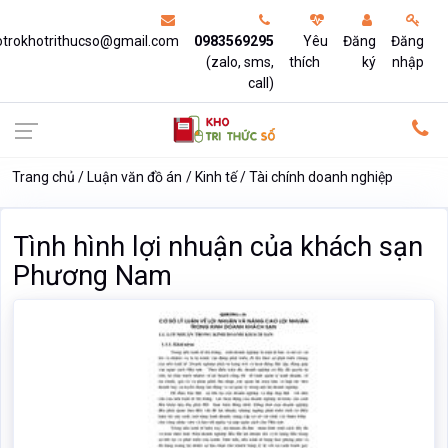
otrokhotrithucso@gmail.com
0983569295
Yêu
Đăng
Đăng
(zalo, sms,
thích
ký
nhập
call)
Trang chủ
Luận văn đồ án
Kinh tế
Tài chính doanh nghiệp
Tình hình lợi nhuận của khách sạn
Phương Nam