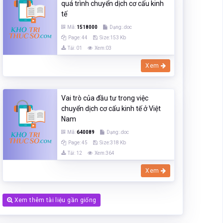
quá trình chuyển dịch cơ cấu kinh
tế
Mã:
1518000
Dạng:.doc
Page: 44
Size:153 Kb
Tải: 01
Xem:03
Xem
Vai trò của đầu tư trong việc
chuyển dịch cơ cấu kinh tế ở Việt
Nam
Mã:
640089
Dạng:.doc
Page: 45
Size:318 Kb
Tải: 12
Xem:364
Xem
Xem thêm tài liệu gần giống