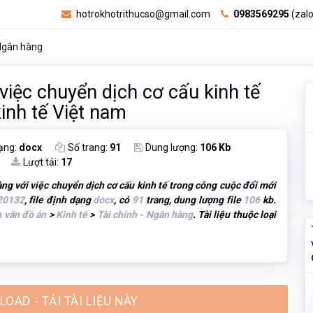
hotrokhotrithucso@gmail.com
0983569295
(zalo
 Ngân hàng
 việc chuyển dịch cơ cấu kinh tế
inh tế Việt nam
ạng:
docx
Số trang:
91
Dung lượng:
106 Kb
Lượt tải:
17
àng với việc chuyển dịch cơ cấu kinh tế trong công cuộc đổi mới
20132
, file định dạng
docx
, có
91
trang, dung lượng file
106
kb.
 văn đồ án
>
Kinh tế
>
Tài chính - Ngân hàng
. Tài liệu thuộc loại
OAD - TẢI TÀI LIỆU NÀY