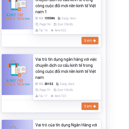
công cuộc đổi mới nền kinh tế Việt
nam 1
Mã:
133586
Dạng:.docx
Page: 94
Size:106 Kb
Tải: 16
Xem:422
Xem
Vai trò tín dụng ngân hàng với việc
chuyển dịch cơ cấu kinh tế trong
công cuộc đổi mới nền kinh tế Việt
nam
Mã:
20132
Dạng:.docx
Page: 91
Size:106 Kb
Tải: 17
Xem:722
Xem
Vai trò của tín dụng Ngân Hàng với