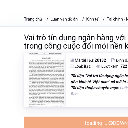
Trang chủ
Luận văn đồ án
Kinh tế
Tài chính -
Vai trò tín dụng ngân hàng với
trong công cuộc đổi mới nền k
Mã tài liệu:
20132
Định d
Loại:
Bạc
Lượt xem:
722
Tài liệu "
Vai trò tín dụng ngân h
nền kinh tế Việt nam
" có mã là
Tài liệu thuộc chuyên mục:
Luận
Bạc
loading ...
DOWNL