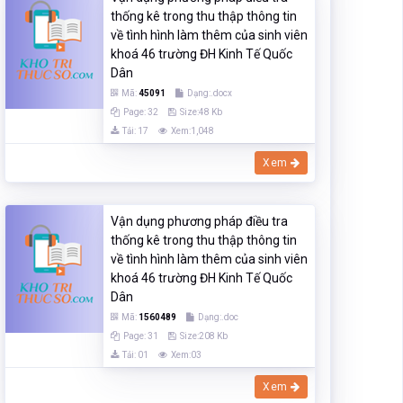
thống kê trong thu thập thông tin
về tình hình làm thêm của sinh viên
khoá 46 trường ĐH Kinh Tế Quốc
Dân
Mã:
45091
Dạng:.docx
Page: 32
Size:48 Kb
Tải: 17
Xem:1,048
Xem
Vận dụng phương pháp điều tra
thống kê trong thu thập thông tin
về tình hình làm thêm của sinh viên
khoá 46 trường ĐH Kinh Tế Quốc
Dân
Mã:
1560489
Dạng:.doc
Page: 31
Size:208 Kb
Tải: 01
Xem:03
Xem