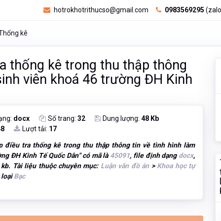
hotrokhotrithucso@gmail.com
0983569295
(zalo
Thống kê
a thống kê trong thu thập thông
 sinh viên khoá 46 trường ĐH Kinh
ạng:
docx
Số trang:
32
Dung lượng:
48 Kb
48
Lượt tải:
17
điều tra thống kê trong thu thập thông tin về tình hình làm
ường ĐH Kinh Tế Quốc Dân
" có mã là
45091
, file định dạng
docx
,
kb. Tài liệu thuộc chuyên mục:
Luận văn đồ án
>
Khoa học tự
 loại
Bạc