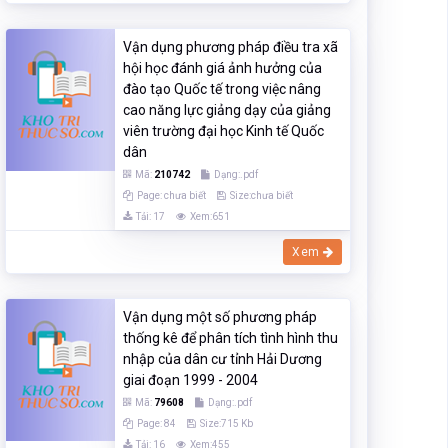
Vận dụng phương pháp điều tra xã
hội học đánh giá ảnh hưởng của
đào tạo Quốc tế trong việc nâng
cao năng lực giảng dạy của giảng
viên trường đại học Kinh tế Quốc
dân
Mã:
210742
Dạng:.pdf
Page: chưa biết
Size:chưa biết
Tải: 17
Xem:651
Xem
Vận dụng một số phương pháp
thống kê để phân tích tình hình thu
nhập của dân cư tỉnh Hải Dương
giai đoạn 1999 - 2004
Mã:
79608
Dạng:.pdf
Page: 84
Size:715 Kb
Tải: 16
Xem:455