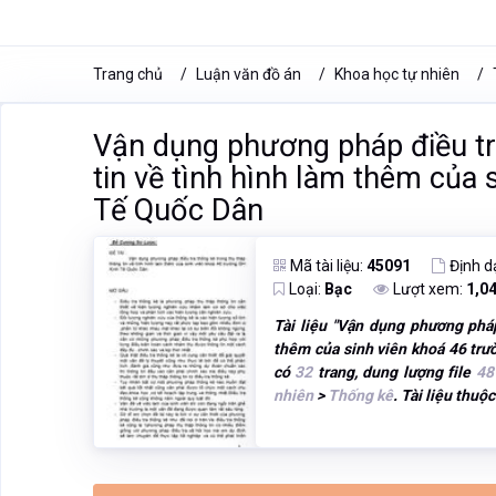
Trang chủ
Luận văn đồ án
Khoa học tự nhiên
Vận dụng phương pháp điều tr
tin về tình hình làm thêm của
Tế Quốc Dân
Mã tài liệu:
45091
Định d
Loại:
Bạc
Lượt xem:
1,0
Tài liệu "
Vận dụng phương pháp 
thêm của sinh viên khoá 46 tr
có
32
trang, dung lượng file
48
nhiên
>
Thống kê
. Tài liệu thuộc