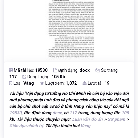
Mã tài liệu:
19530
Định dạng:
docx
Số trang:
117
Dung lượng:
105 Kb
Loại:
Vàng
Lượt xem:
1,072
Lượt tải:
19
Tài liệu "
Vận dụng tư tưởng Hồ Chí Minh về cán bộ vào việc đổi
mới phương pháp l•nh đạo và phong cách công tác của đội ngũ
cán bộ chủ chốt cấp cơ sở ở tỉnh Hưng Yên hiện nay
" có mã là
19530
, file định dạng
docx
, có
117
trang, dung lượng file
105
kb. Tài liệu thuộc chuyên mục:
Luận văn đồ án
>
Sư phạm
>
Giáo dục chính trị
. Tài liệu thuộc loại
Vàng