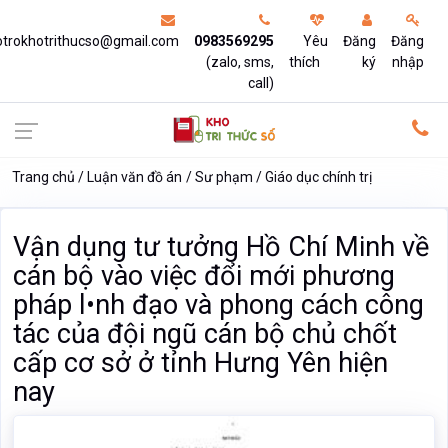
otrokhotrithucso@gmail.com
0983569295
Yêu
Đăng
Đăng
(zalo, sms,
thích
ký
nhập
call)
Trang chủ
Luận văn đồ án
Sư phạm
Giáo dục chính trị
Vận dụng tư tưởng Hồ Chí Minh về
cán bộ vào việc đổi mới phương
pháp l•nh đạo và phong cách công
tác của đội ngũ cán bộ chủ chốt
cấp cơ sở ở tỉnh Hưng Yên hiện
nay