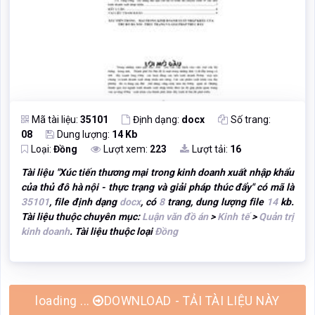
Mã tài liệu:
35101
Định dạng:
docx
Số trang:
08
Dung lượng:
14 Kb
Loại:
Đồng
Lượt xem:
223
Lượt tải:
16
Tài liệu "
Xúc tiến thương mại trong kinh doanh xuất nhập khẩu
của thủ đô hà nội - thực trạng và giải pháp thúc đẩy
" có mã là
35101
, file định dạng
docx
, có
8
trang, dung lượng file
14
kb.
Tài liệu thuộc chuyên mục:
Luận văn đồ án
>
Kinh tế
>
Quản trị
kinh doanh
. Tài liệu thuộc loại
Đồng
DOWNLOAD - TẢI TÀI LIỆU NÀY