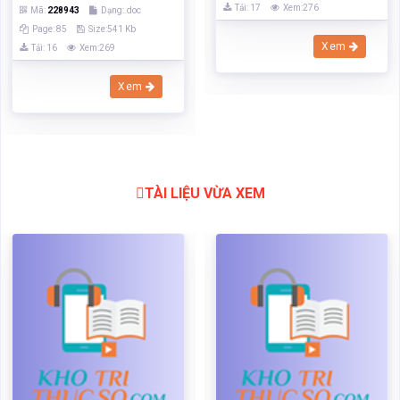
TÀI LIỆU VỪA XEM
Xúc tiến thương mại trong
Xúc tiến thương mại trong
kinh doanh xuất nhập khẩu
kinh doanh xuất nhập khẩu
của thủ đô hà nội - thực
của thủ đô hà nội - thực
trạng và giải pháp thúc đẩy
trạng và giải pháp thúc đẩy
Mã:
35101
Dạng:docx
Mã:
35101
Dạng:docx
Page: 08
Size:14 Kb
Page: 08
Size:14 Kb