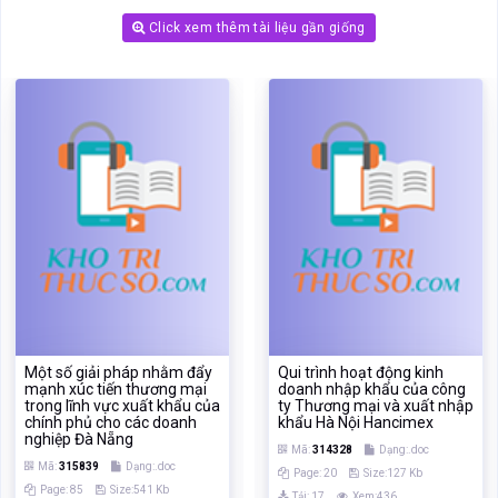
Một số giải pháp nhằm đẩy
Qui trình hoạt động kinh
mạnh xúc tiến thương mại
doanh nhập khẩu của công
trong lĩnh vực xuất khẩu của
ty Thương mại và xuất nhập
chính phủ cho các doanh
khẩu Hà Nội Hancimex
nghiệp Đà Nẵng
Mã:
314328
Dạng:.doc
Mã:
315839
Dạng:.doc
Page: 20
Size:127 Kb
Page: 85
Size:541 Kb
Tải: 17
Xem:436
Tải: 16
Xem:465
Xem
Xem
‹
›