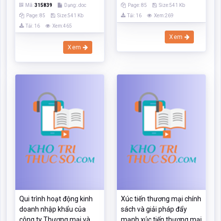
Qui trình hoạt động kinh
Xúc tiến thương mại chính
doanh nhập khẩu của
sách và giải pháp đẩy
công ty Thương mại và
mạnh xúc tiến thương mại
xuất nhập khẩu Hà Nội
1
Hancimex
Mã:
134140
Dạng:.docx
Mã:
314328
Dạng:.doc
Page: 10
Size:15 Kb
Page: 20
Size:127 Kb
Tải: 17
Xem:276
Tải: 17
Xem:436
Xem
Xem