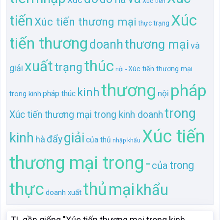
thương
pháp
kinh
nội
pháp thúc
trong kinh
trong
Xúc tiến thương mại trong kinh doanh
Xúc tiến
kinh
giải
đẩy
hà
của thủ
nhập khẩu
thương mại trong
-
trong
của
thực
thủ
mại
khẩu
doanh xuất
TL gần giống "Xúc tiến thương mại trong kinh
doanh xuất nhập khẩu của thủ đô hà nội - thực
trạng và giải pháp thúc đẩy"