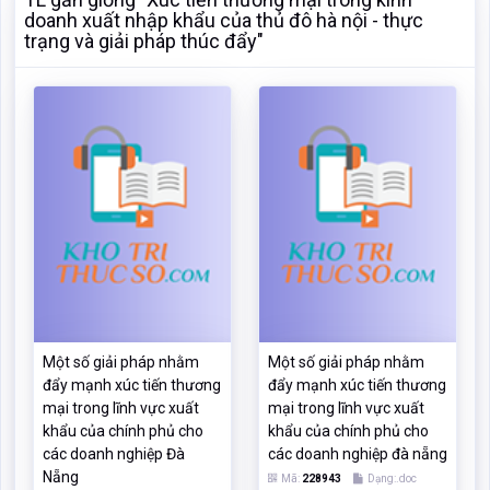
Một số giải pháp nhằm
Một số giải pháp nhằm
đẩy mạnh xúc tiến thương
đẩy mạnh xúc tiến thương
mại trong lĩnh vực xuất
mại trong lĩnh vực xuất
khẩu của chính phủ cho
khẩu của chính phủ cho
các doanh nghiệp Đà
các doanh nghiệp đà nẵng
Nẵng
Mã:
228943
Dạng:.doc
Mã:
315839
Dạng:.doc
Page: 85
Size:541 Kb
Page: 85
Size:541 Kb
Tải: 16
Xem:269
Tải: 16
Xem:465
Xem
Xem