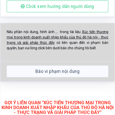
quyền, bạn vui lòng click bên dưới báo cho chúng tôi biết.
Báo vi phạm nội dung
GỢI Ý LIÊN QUAN "XÚC TIẾN THƯƠNG MẠI TRONG
KINH DOANH XUẤT NHẬP KHẨU CỦA THỦ ĐÔ HÀ NỘI
- THỰC TRẠNG VÀ GIẢI PHÁP THÚC ĐẨY"
Click xem thêm tài liệu gần giống