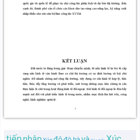
tiến
Xúc
nhập
và
đô
đô hà
Xúc
Xúc tiến
Xúc
tiến
Xúc tiến thương mại
thực trạng
tiến thương
thương mại
doanh
và
thúc
xuất
trạng
giải
Xúc tiến thương mại
nội -