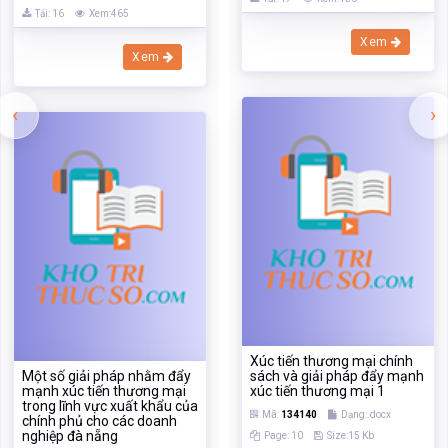
Xúc tiến thương mại chính
Một số giải pháp nhằm đẩy
sách và giải pháp đẩy mạnh
mạnh xúc tiến thương mại
xúc tiến thương mại 1
trong lĩnh vực xuất khẩu của
Mã:
134140
Dạng:.docx
chính phủ cho các doanh
nghiệp đà nẵng
Page: 10
Size:15 Kb
Tải: 17
Xem:276
Mã:
228943
Dạng:.doc
Page: 85
Size:541 Kb
Xem
Tải: 16
Xem:269
Xem