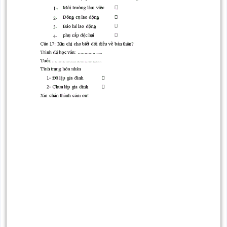
sản
Ảnh
của công
động nữ
khoẻ
ngành
tới
hưởng
lao
sức
trong
nữ
hưởng