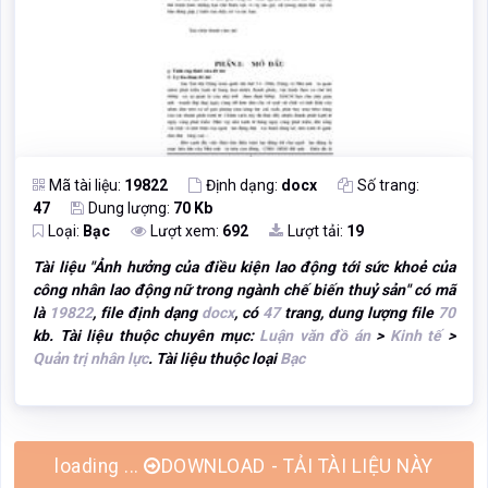
Mã tài liệu:
19822
Định dạng:
docx
Số trang:
47
Dung lượng:
70 Kb
Loại:
Bạc
Lượt xem:
692
Lượt tải:
19
Tài liệu "
Ảnh hưởng của điều kiện lao động tới sức khoẻ của
công nhân lao động nữ trong ngành chế biến thuỷ sản
" có mã
là
19822
, file định dạng
docx
, có
47
trang, dung lượng file
70
kb. Tài liệu thuộc chuyên mục:
Luận văn đồ án
>
Kinh tế
>
Quản trị nhân lực
. Tài liệu thuộc loại
Bạc
DOWNLOAD - TẢI TÀI LIỆU NÀY