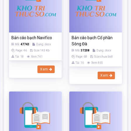
Page: 46
Size:143 Kb
Mã:
37208
Dạng:.docx
Tải: 18
Xem:741
Page: 68
Size:chưa biết
Tải: 16
Xem:465
Xem
Xem
Bản cáo bạch Công ty
Bản cáo bạch Tập đoàn
KHAHOMEX
bảo việt
Mã:
47740
Dạng:.docx
Mã:
213673
Dạng:.doc