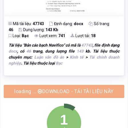
Mã tài liệu:
47743
Định dạng:
docx
Số trang:
46
Dung lượng:
143 Kb
Loại:
Bạc
Lượt xem:
741
Lượt tải:
18
Tài liệu "
Bản cáo bạch Navifico
" có mã là
47743
, file định dạng
docx
, có
46
trang, dung lượng file
143
kb. Tài liệu thuộc
chuyên mục:
Luận văn đồ án
>
Kinh tế
>
Tài chính doanh
nghiệp
. Tài liệu thuộc loại
Bạc
DOWNLOAD - TẢI TÀI LIỆU NÀY