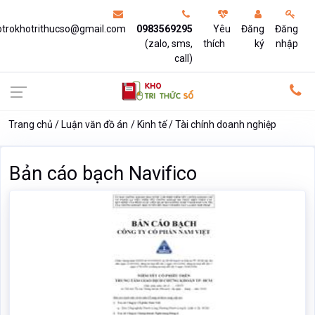
otrokhotrithucso@gmail.com
0983569295
Yêu
Đăng
Đăng
(zalo, sms,
thích
ký
nhập
call)
Trang chủ
Luận văn đồ án
Kinh tế
Tài chính doanh nghiệp
Bản cáo bạch Navifico