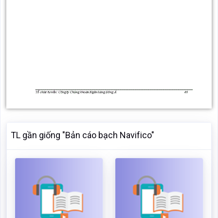
TL gần giống "Bản cáo bạch Navifico"
Bản cáo bạch Navifico
Bản cáo bạch Cổ phần
Sông Đà
Mã:
47743
Dạng:.docx