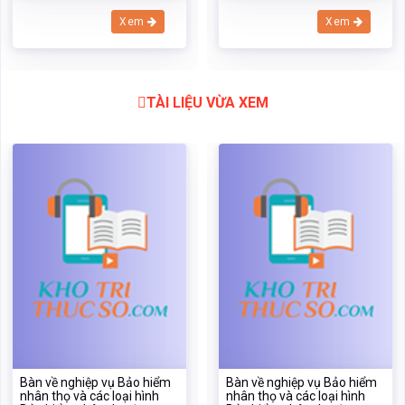
Bàn về nghiệp vụ Bảo hiểm
Bàn về nghiệp vụ Bảo hiểm
nhân thọ và các loại hình
nhân thọ và các loại hình
Bảo hiểm nhân thọ đang
Bảo hiểm nhân thọ đang
được triển khai ở Việt Nam
được triển khai ở Việt Nam
hiện nay
hiện nay
Mã:
19880
Dạng:docx
Mã:
19880
Dạng:docx
Page: 28
Size:33 Kb
Page: 28
Size:33 Kb
Tải: 17
Xem:285
Tải: 17
Xem:285
Xem
Xem