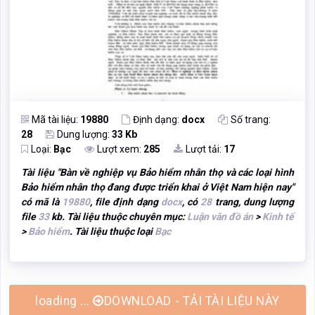
Mã tài liệu:
19880
Định dạng:
docx
Số trang:
28
Dung lượng:
33 Kb
Loại:
Bạc
Lượt xem:
285
Lượt tải:
17
Tài liệu "
Bàn về nghiệp vụ Bảo hiểm nhân thọ và các loại hình
Bảo hiểm nhân thọ đang được triển khai ở Việt Nam hiện nay
"
có mã là
19880
, file định dạng
docx
, có
28
trang, dung lượng
file
33
kb. Tài liệu thuộc chuyên mục:
Luận văn đồ án
>
Kinh tế
>
Bảo hiểm
. Tài liệu thuộc loại
Bạc
DOWNLOAD - TẢI TÀI LIỆU NÀY