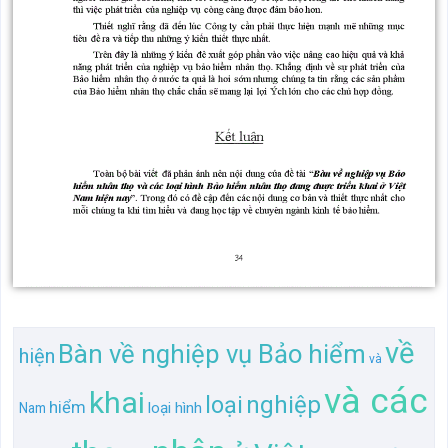
về
Bàn về nghiệp vụ Bảo hiểm
hiện
và
và các
khai
loại
nghiệp
hiểm
loại hình
Nam
nhân
thọ
vụ
ở Việt
Bàn về
Bàn về
Việt
Bảo
nghiệp vụ Bảo hiểm nhân
triển khai
hiểm
Bảo
Bảo hiểm
các
Bàn
triển
nhân thọ
đang
nghiệp vụ
Bàn về