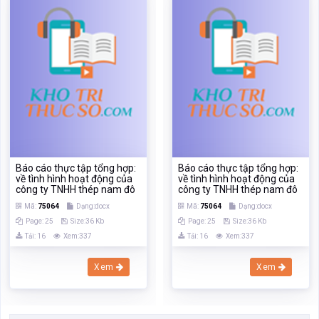
Báo cáo thực tập tổng hợp:
Báo cáo thực tập tổng hợp:
về tình hình hoạt động của
về tình hình hoạt động của
công ty TNHH thép nam đô
công ty TNHH thép nam đô
Mã:
75064
Dạng:docx
Mã:
75064
Dạng:docx
Page: 25
Size:36 Kb
Page: 25
Size:36 Kb
Tải: 16
Xem:337
Tải: 16
Xem:337
Xem
Xem
Báo cáo thực
Báo cáo thực tập
Báo cáo
Báo cáo
Báo cáo thực tập tổng
thực tập tổng hợp:
Báo cáo thực
tập tổng hợp: về