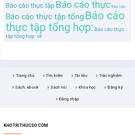
Trang chủ
Tìm kiếm
Tài liệu
Trắc nghiệm
Sách, ebook
Sách nói
Khóa học
Đăng ký
Đăng nhập
KHOTRITHUCSO.COM
Khotrithucso.com là thư viện nội dung số khổng lồ bao gồm: tài liệu,
ebook, khóa học, ứng dụng, file, audio, ...
Các nội dung trên Kho tri thức số được phân loại thành các cấp độ
đồng, bạc, vàng, bạch kim, kim cương. Thành viên thuộc loại nào sẽ
truy cập được nội dung loại đó và các loại có cấp độ thấp hơn
Truy cập nhanh