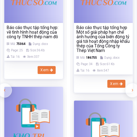
Tải: 16
Xem:337
Mã:
186755
Dạng:.docx
Page: 34
Size:61 Kb
Xem
Tải: 16
Xem:547
Xem
‹
›
Báo cáo thực tập tổng hợp
của công ty thép NamĐô
tnhh
Báo cáo thực tập về tình
Mã:
134030
Dạng:.docx
hình hoạt động của công ty