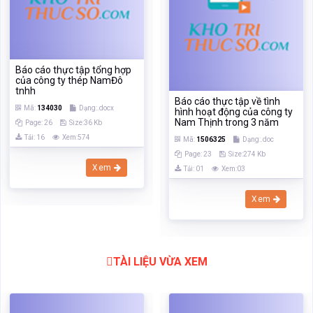
Nam Thịnh trong 3 năm
Page: 26
Size:36 Kb
Tải: 16
Xem:574
Mã:
1506325
Dạng:.doc
Page: 23
Size:274 Kb
Xem
Tải: 01
Xem:03
Xem
TÀI LIỆU VỪA XEM