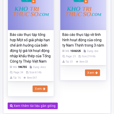
chế ảnh hưởng của biến
ty Nam Thịnh trong 3 năm
động tỷ giá tới hoạt động
Mã:
1506325
Dạng:.doc
nhập khẩu thép của Tổng
Page: 23
Size:274 Kb
Công ty Thép Việt Nam
Tải: 01
Xem:03
Mã:
186755
Dạng:.docx
Page: 34
Size:61 Kb
Xem
Tải: 16
Xem:547
Xem
Xem thêm tài liệu gần giống
Các chức năng trên hệ thống được hướng dẫn đầy đủ và chi tiết
nhất qua các video. Bạn click vào nút bên dưới để xem.