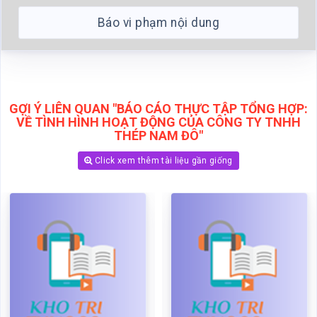
VỀ TÌNH HÌNH HOẠT ĐỘNG CỦA CÔNG TY TNHH
THÉP NAM ĐÔ"
Click xem thêm tài liệu gần giống
Báo cáo thực tập tổng hợp:
Báo cáo thực tập tổng hợp
về tình hình hoạt động của
Một số giải pháp hạn chế
công ty TNHH thép nam đô
ảnh hưởng của biến động tỷ
giá tới hoạt động nhập khẩu
Mã:
75064
Dạng:.docx
thép của Tổng Công ty
Thép Việt Nam
Page: 25
Size:36 Kb