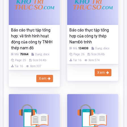
Mã:
75064
Dạng:.docx
Page: 26
Size:36 Kb
Page: 25
Size:36 Kb
Tải: 16
Xem:574
Tải: 16
Xem:337
Xem
Xem
Báo cáo thực tập tổng
Báo cáo thực tập về tình
hợp Một số giải pháp hạn
hình hoạt động của công