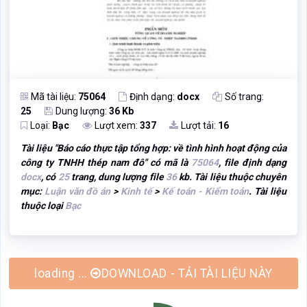
Mã tài liệu:
75064
Định dạng:
docx
Số trang:
25
Dung lượng:
36 Kb
Loại:
Bạc
Lượt xem:
337
Lượt tải:
16
Tài liệu "
Báo cáo thực tập tổng hợp: về tình hình hoạt động của
công ty TNHH thép nam đô
" có mã là
75064
, file định dạng
docx
, có
25
trang, dung lượng file
36
kb. Tài liệu thuộc chuyên
mục:
Luận văn đồ án
>
Kinh tế
>
Kế toán - Kiểm toán
. Tài liệu
thuộc loại
Bạc
DOWNLOAD - TẢI TÀI LIỆU NÀY