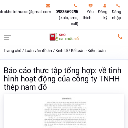
otrokhotrithucso@gmail.com
0983569295
Yêu
Đăng
Đăng
(zalo, sms,
thích
ký
nhập
call)
Trang chủ
Luận văn đồ án
Kinh tế
Kế toán - Kiểm toán
Báo cáo thực tập tổng hợp: về tình
hình hoạt động của công ty TNHH
thép nam đô