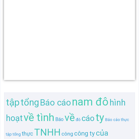
nam đô
tập
tổng
Báo cáo
hình
về tình
ty
về
hoạt
cáo
Báo
đô
Báo cáo thực
TNHH
của
công ty
thực
công
tập tổng
nam
TNHH thép
hợp:
hình
Báo cáo
tình
động của
động
Báo cáo thực
thép
tập tổng hợp:
Báo cáo thực tập tổng hợp: về
thực tập
tổng hợp:
hoạt
Báo cáo thực tập