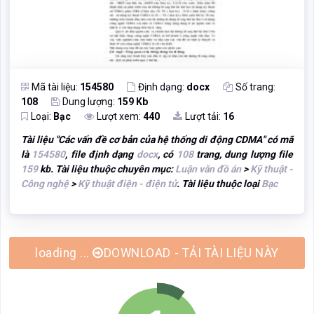
Mã tài liệu:
154580
Định dạng:
docx
Số trang:
108
Dung lượng:
159 Kb
Loại:
Bạc
Lượt xem:
440
Lượt tải:
16
Tài liệu "
Các vấn đề cơ bản của hệ thống di động CDMA
" có mã
là
154580
, file định dạng
docx
, có
108
trang, dung lượng file
159
kb. Tài liệu thuộc chuyên mục:
Luận văn đồ án
>
Kỹ thuật -
Công nghệ
>
Kỹ thuật điện - điện tử
. Tài liệu thuộc loại
Bạc
DOWNLOAD - TẢI TÀI LIỆU NÀY