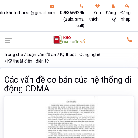
otrokhotrithucso@gmail.com
0983569295
Yêu
Đăng
Đăng
(zalo, sms,
thích
ký
nhập
call)
Trang chủ
Luận văn đồ án
Kỹ thuật - Công nghệ
Kỹ thuật điện - điện tử
Các vấn đề cơ bản của hệ thống di
động CDMA