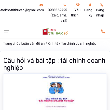
otrokhotrithucso@gmail.com
0983569295
Yêu
Đăng
Đăng
(zalo, sms,
thích
ký
nhập
call)
Trang chủ
Luận văn đồ án
Kinh tế
Tài chính doanh nghiệp
Câu hỏi và bài tập : tài chính doanh
nghiệp