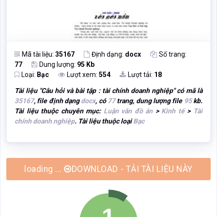
Mã tài liệu:
35167
Định dạng:
docx
Số trang:
77
Dung lượng:
95 Kb
Loại:
Bạc
Lượt xem:
554
Lượt tải:
18
Tài liệu "
Câu hỏi và bài tập : tài chính doanh nghiệp
" có mã là
35167
, file định dạng
docx
, có
77
trang, dung lượng file
95
kb.
Tài liệu thuộc chuyên mục:
Luận văn đồ án
>
Kinh tế
>
Tài
chính doanh nghiệp
. Tài liệu thuộc loại
Bạc
DOWNLOAD - TẢI TÀI LIỆU NÀY