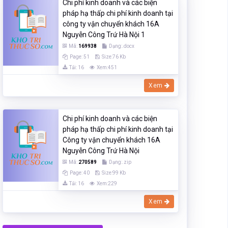
Chi phí kinh doanh và các biện
pháp hạ thấp chi phí kinh doanh tại
công ty vận chuyển khách 16A
Nguyễn Công Trứ Hà Nội 1
Mã:
169938
Dạng:.docx
Page: 51
Size:76 Kb
Tải: 16
Xem:451
Xem
Chi phí kinh doanh và các biện
pháp hạ thấp chi phí kinh doanh tại
Công ty vận chuyển khách 16A
Nguyễn Công Trứ Hà Nội
Mã:
270589
Dạng:.zip
Page: 40
Size:99 Kb
Tải: 16
Xem:229
Xem