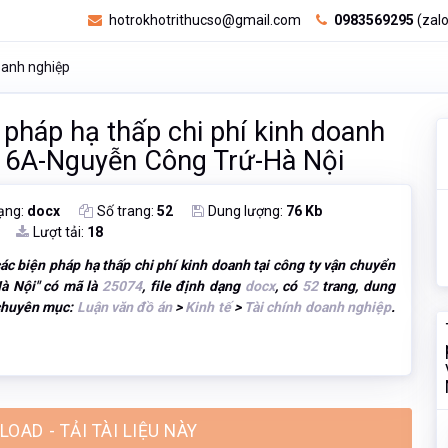
hotrokhotrithucso@gmail.com
0983569295
(zalo
oanh nghiệp
 pháp hạ thấp chi phí kinh doanh
 16A-Nguyễn Công Trứ-Hà Nội
ạng:
docx
Số trang:
52
Dung lượng:
76 Kb
Lượt tải:
18
ác biện pháp hạ thấp chi phí kinh doanh tại công ty vận chuyển
à Nội
" có mã là
25074
, file định dạng
docx
, có
52
trang, dung
 chuyên mục:
Luận văn đồ án
>
Kinh tế
>
Tài chính doanh nghiệp
.
OAD - TẢI TÀI LIỆU NÀY