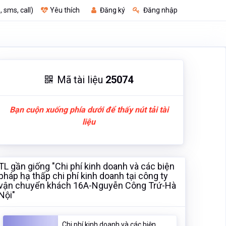
, sms, call)
Yêu thích
Đăng ký
Đăng nhập
Mã tài liệu
25074
Bạn cuộn xuống phía dưới để thấy nút tải tài
liệu
TL gần giống "Chi phí kinh doanh và các biện
pháp hạ thấp chi phí kinh doanh tại công ty
vận chuyển khách 16A-Nguyễn Công Trứ-Hà
Nội"
Chi phí kinh doanh và các biện