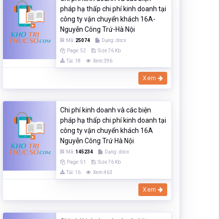
pháp hạ thấp chi phí kinh doanh tại
công ty vận chuyển khách 16A-
Nguyễn Công Trứ-Hà Nội
Mã:
25074
Dạng:.docx
Page: 52
Size:76 Kb
Tải: 18
Xem:396
Xem
Chi phí kinh doanh và các biện
pháp hạ thấp chi phí kinh doanh tại
công ty vận chuyển khách 16A
Nguyễn Công Trứ Hà Nội
Mã:
145234
Dạng:.docx
Page: 51
Size:76 Kb
Tải: 16
Xem:463
Xem