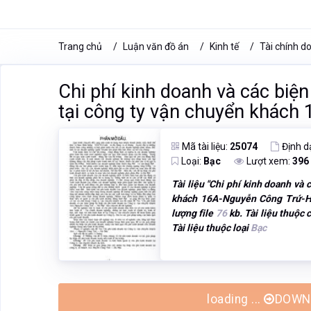
Trang chủ
Luận văn đồ án
Kinh tế
Tài chính d
Chi phí kinh doanh và các biện
tại công ty vận chuyển khách
Mã tài liệu:
25074
Định d
Loại:
Bạc
Lượt xem:
396
Tài liệu "
Chi phí kinh doanh và c
khách 16A-Nguyễn Công Trứ-H
lượng file
76
kb. Tài liệu thuộc
Tài liệu thuộc loại
Bạc
loading ...
DOWNL