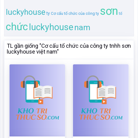
Cơ cấu tổ chức của công
Cơ cấu tổ chức, bộ máy và
ty tnhh sơn luckyhouse
tình hình tài chính của
việt nam
công ty sơn Luckyhouse.
Mã:
20050
Dạng:.docx
Mã:
63692
Dạng:.docx
Page: 27
Size:86 Kb
Page: 27
Size:86 Kb
Tải: 16
Xem:837
Tải: 16
Xem:418
Xem
Xem