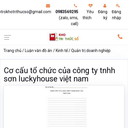
otrokhotrithucso@gmail.com
0983569295
Yêu
Đăng
Đăng
(zalo, sms,
thích
ký
nhập
call)
Trang chủ
Luận văn đồ án
Kinh tế
Quản trị doanh nghiệp
Cơ cấu tổ chức của công ty tnhh
sơn luckyhouse việt nam