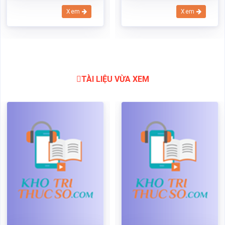
Cơ cấu tổ chức của công ty
Cơ cấu tổ chức của công ty
tnhh sơn luckyhouse việt
tnhh sơn luckyhouse việt
nam
nam
Mã:
20050
Dạng:docx
Mã:
20050
Dạng:docx
Page: 27
Size:86 Kb
Page: 27
Size:86 Kb
Tải: 16
Xem:837
Tải: 16
Xem:837
Xem
Xem