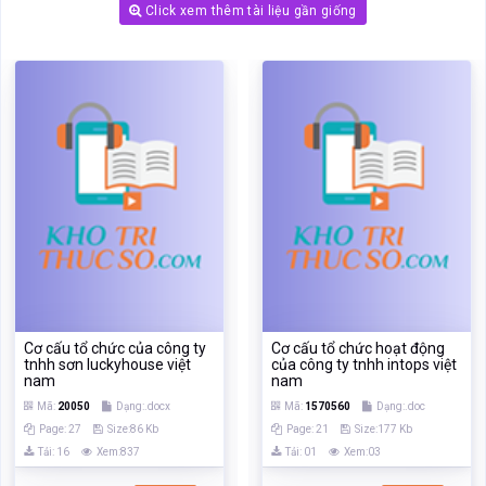
Cơ cấu tổ chức của công ty
Cơ cấu tổ chức hoạt động
tnhh sơn luckyhouse việt
của công ty tnhh intops việt
nam
nam
Mã:
20050
Dạng:.docx
Mã:
1570560
Dạng:.doc
Page: 27
Size:86 Kb
Page: 21
Size:177 Kb
Tải: 16
Xem:837
Tải: 01
Xem:03
Xem
Xem
‹
›