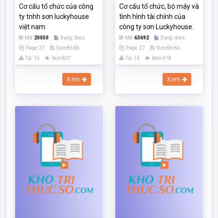
Cơ cấu tổ chức hoạt động
Cơ cấu tổ chức hoạt động
của công ty tnhh intops
của công ty tnhh intops
việt nam
việt nam
Mã:
1570560
Dạng:.doc
Mã:
1570568
Dạng:.doc
Page: 21
Size:177 Kb
Page: 21
Size:177 Kb
Tải: 01
Xem:03
Tải: 01
Xem:03
Xem
Xem