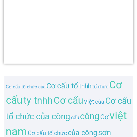
Cơ
Cơ cấu tổ
tnhh
tổ chức
Cơ cấu tổ chức của
cấu
Cơ cấu
ty tnhh
Cơ cấu
việt
của
việt
công
tổ chức của công
Cơ
cấu
nam
sơn
của công
Cơ cấu tổ chức
sơn
luckyhouse
ty
Cơ cấu tổ chức của công ty
tổ
chức
luckyhouse
nam
TL gần giống "Cơ cấu tổ chức của công ty tnhh sơn
luckyhouse việt nam"