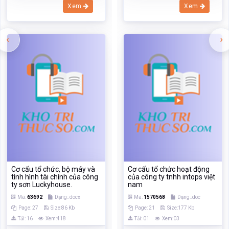
Cơ cấu tổ chức, bộ máy và
Cơ cấu tổ chức hoạt động
tình hình tài chính của công
của công ty tnhh intops việt
ty sơn Luckyhouse.
nam
Mã:
63692
Dạng:.docx
Mã:
1570568
Dạng:.doc
Page: 27
Size:86 Kb
Page: 21
Size:177 Kb
Tải: 16
Xem:418
Tải: 01
Xem:03
Xem
Xem
TÀI LIỆU VỪA XEM