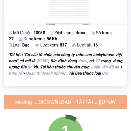
Mã tài liệu:
20050
Định dạng:
docx
Số trang:
27
Dung lượng:
86 Kb
Loại:
Bạc
Lượt xem:
837
Lượt tải:
16
Tài liệu "
Cơ cấu tổ chức của công ty tnhh sơn luckyhouse việt
nam
" có mã là
20050
, file định dạng
docx
, có
27
trang, dung
lượng file
86
kb. Tài liệu thuộc chuyên mục:
Luận văn đồ án
>
Kinh tế
>
Quản trị doanh nghiệp
. Tài liệu thuộc loại
Bạc
DOWNLOAD - TẢI TÀI LIỆU NÀY