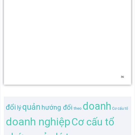
doanh
quản
đổi
hướng đổi
lý
theo
Cơ cấu tổ
doanh nghiệp
Cơ cấu tổ
chức quản lý trong
Cơ cấu tổ chức
Cơ
ở
hướng
Cơ cấu
trong các
tổ
quản lý
mới
trong
các
cấu
Cơ cấu tổ chức
Việt
Cơ cấu
Nam
quản lý
nghiệp
tổ chức
Nam theo