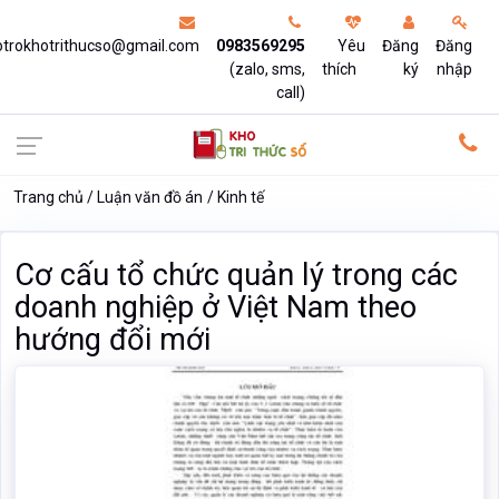
otrokhotrithucso@gmail.com
0983569295
Yêu
Đăng
Đăng
(zalo, sms,
thích
ký
nhập
call)
Trang chủ
Luận văn đồ án
Kinh tế
Cơ cấu tổ chức quản lý trong các
doanh nghiệp ở Việt Nam theo
hướng đổi mới