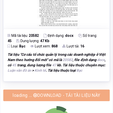
Mã tài liệu:
20582
Định dạng:
docx
Số trang:
45
Dung lượng:
47 Kb
Loại:
Bạc
Lượt xem:
868
Lượt tải:
16
Tài liệu "
Cơ cấu tổ chức quản lý trong các doanh nghiệp ở Việt
Nam theo hướng đổi mới
" có mã là
20582
, file định dạng
docx
,
có
45
trang, dung lượng file
47
kb. Tài liệu thuộc chuyên mục:
Luận văn đồ án
>
Kinh tế
. Tài liệu thuộc loại
Bạc
DOWNLOAD - TẢI TÀI LIỆU NÀY