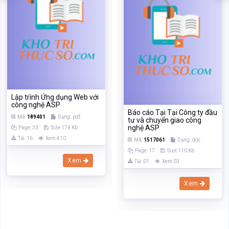
Lập trình Ứng dụng Web với
công nghệ ASP
Báo cáo Tại Tại Công ty đầu
Mã:
189401
Dạng:.pdf
tư và chuyển giao công
nghệ ASP
Page: 33
Size:174 Kb
Tải: 16
Xem:410
Mã:
1517061
Dạng:.doc
Page: 17
Size:110 Kb
Xem
Tải: 01
Xem:03
Xem