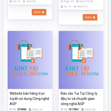
Tải: 16
Xem:567
Page: 33
Size:174 Kb
Tải: 16
Xem:410
Xem
Xem
Website bán hàng trực
Báo cáo Tại Tại Công ty
tuyến sử dụng Công nghệ
đầu tư và chuyển giao
ASP
công nghệ ASP
Mã:
219586
Dạng:.rar
Mã:
1517061
Dạng:.doc