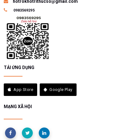
hotrokhotrithucso@gmail.com
TẢI ỨNG DỤNG
App Store
Google Play
MẠNG XÃ HỘI