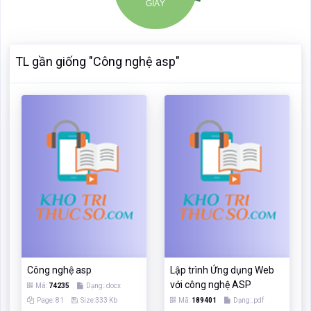
TL gần giống "Công nghệ asp"
Công nghệ asp
Lập trình Ứng dụng Web
với công nghệ ASP
Mã:
74235
Dạng:.docx
Page: 81
Size:333 Kb
Mã:
189401
Dạng:.pdf