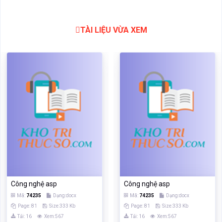
TÀI LIỆU VỪA XEM
Công nghệ asp
Công nghệ asp
Mã:
74235
Dạng:docx
Mã:
74235
Dạng:docx
Page: 81
Size:333 Kb
Page: 81
Size:333 Kb
Tải: 16
Xem:567
Tải: 16
Xem:567