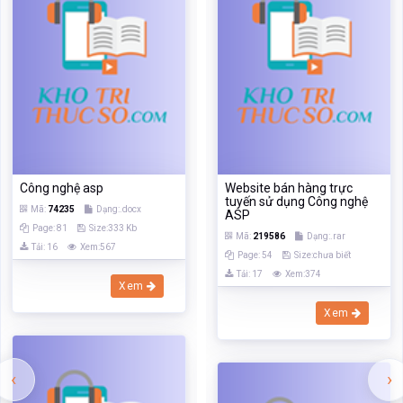
Công nghệ asp
Website bán hàng trực
tuyến sử dụng Công nghệ
Mã:
74235
Dạng:.docx
ASP
Page: 81
Size:333 Kb
Mã:
219586
Dạng:.rar
Tải: 16
Xem:567
Page: 54
Size:chưa biết
Tải: 17
Xem:374
Xem
Xem
‹
›