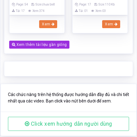
Page: 54
Size:chưa biết
Page: 17
Size:110 Kb
Tải: 17
Xem:374
Tải: 01
Xem:03
Xem
Xem
Xem thêm tài liệu gần giống
Các chức năng trên hệ thống được hướng dẫn đầy đủ và chi tiết
nhất qua các video. Bạn click vào nút bên dưới để xem.
Click xem hướng dẫn người dùng