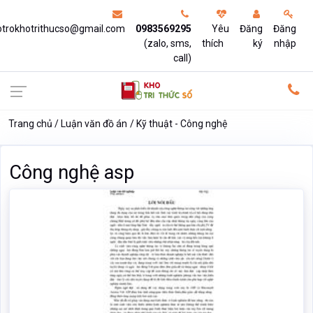
otrokhotrithucso@gmail.com
0983569295
Yêu
Đăng
Đăng
(zalo, sms,
thích
ký
nhập
call)
Trang chủ
Luận văn đồ án
Kỹ thuật - Công nghệ
Công nghệ asp