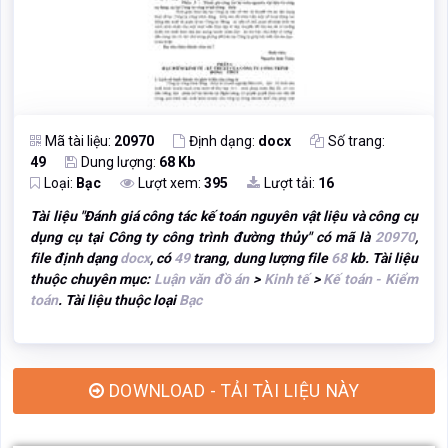
Mã tài liệu:
20970
Định dạng:
docx
Số trang:
49
Dung lượng:
68 Kb
Loại:
Bạc
Lượt xem:
395
Lượt tải:
16
Tài liệu "
Đánh giá công tác kế toán nguyên vật liệu và công cụ
dụng cụ tại Công ty công trình đường thủy
" có mã là
20970
,
file định dạng
docx
, có
49
trang, dung lượng file
68
kb. Tài liệu
thuộc chuyên mục:
Luận văn đồ án
>
Kinh tế
>
Kế toán - Kiểm
toán
. Tài liệu thuộc loại
Bạc
DOWNLOAD - TẢI TÀI LIỆU NÀY