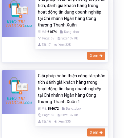
tích, đánh giá khách hàng trong
hoạt động tín dụng doanh nghiệp
tại Chi nhánh Ngân hàng Công
thương Thanh Xuân
Mã:
61674
Dạng:.docx
Page: 65
Size:137 Kb
Tải: 17
Xem:325
Xem
Giải pháp hoàn thiện công tác phân
tích đánh giá khách hàng trong
hoạt động tín dụng doanh nghiệp
tại Chi nhánh Ngân hàng Công
thương Thanh Xuân 1
Mã:
154672
Dạng:.docx
Page: 65
Size:137 Kb
Tải: 16
Xem:335
Xem