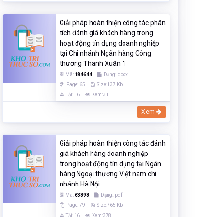
Giải pháp hoàn thiện công tác phân
tích đánh giá khách hàng trong
hoạt động tín dụng doanh nghiệp
tại Chi nhánh Ngân hàng Công
thương Thanh Xuân 1
Mã:
184644
Dạng:.docx
Page: 65
Size:137 Kb
Tải: 16
Xem:31
Xem
Giải pháp hoàn thiện công tác đánh
giá khách hàng doanh nghiệp
trong hoạt động tín dụng tại Ngân
hàng Ngoại thương Việt nam chi
nhánh Hà Nội
Mã:
63898
Dạng:.pdf
Page: 79
Size:765 Kb
Tải: 16
Xem:378