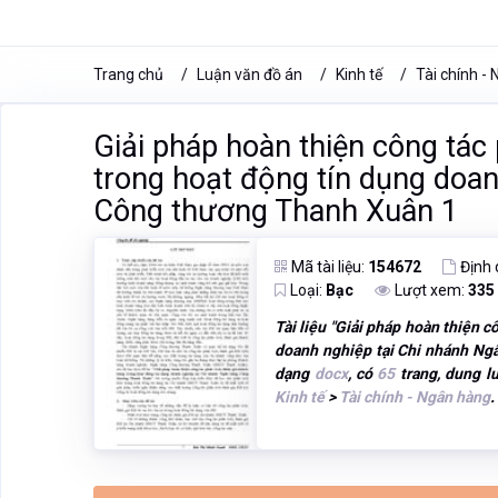
Trang chủ
Luận văn đồ án
Kinh tế
Tài chính -
Giải pháp hoàn thiện công tác
trong hoạt động tín dụng doa
Công thương Thanh Xuân 1
Mã tài liệu:
154672
Định
Loại:
Bạc
Lượt xem:
335
Tài liệu "
Giải pháp hoàn thiện c
doanh nghiệp tại Chi nhánh N
dạng
docx
, có
65
trang, dung l
Kinh tế
>
Tài chính - Ngân hàng
.