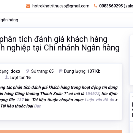
hotrokhotrithucso@gmail.com
0983569295
(zalo
 Ngân hàng
 phân tích đánh giá khách hàng
nh nghiệp tại Chi nhánh Ngân hàng
 dạng:
docx
Số trang:
65
Dung lượng:
137 Kb
Lượt tải:
16
ông tác phân tích đánh giá khách hàng trong hoạt động tín dụng
gân hàng Công thương Thanh Xuân 1
" có mã là
154672
, file định
ượng file
137
kb. Tài liệu thuộc chuyên mục:
Luận văn đồ án
>
 Tài liệu thuộc loại
Bạc