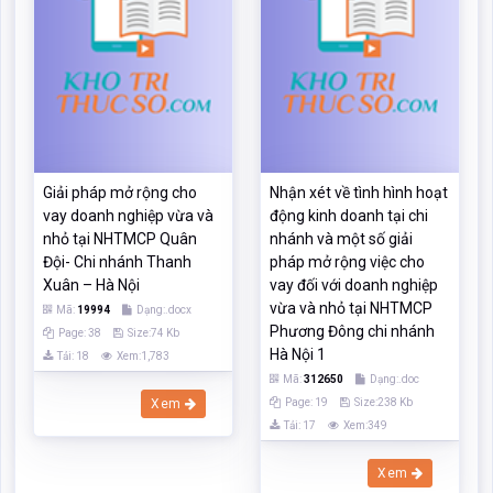
Giải pháp mở rộng cho
Nhận xét về tình hình hoạt
vay doanh nghiệp vừa và
động kinh doanh tại chi
nhỏ tại NHTMCP Quân
nhánh và một số giải
Đội- Chi nhánh Thanh
pháp mở rộng việc cho
Xuân – Hà Nội
vay đối với doanh nghiệp
vừa và nhỏ tại NHTMCP
Mã:
19994
Dạng:.docx
Phương Đông chi nhánh
Page: 38
Size:74 Kb
Hà Nội 1
Tải: 18
Xem:1,783
Mã:
312650
Dạng:.doc
Xem
Page: 19
Size:238 Kb
Tải: 17
Xem:349
Xem