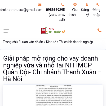
otrokhotrithucso@gmail.com
0983569295
Yêu
Đăng
Đăng
(zalo, sms,
thích
ký
nhập
call)
Trang chủ
Luận văn đồ án
Kinh tế
Tài chính doanh nghiệp
Giải pháp mở rộng cho vay doanh
nghiệp vừa và nhỏ tại NHTMCP
Quân Đội- Chi nhánh Thanh Xuân –
Hà Nội