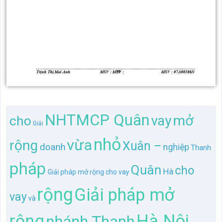
NHTMCP Quân
vay
mở
cho
Giải
nhỏ
vừa
rộng
Xuân –
doanh
nghiệp
Thanh
pháp
Quân
cho
Hà
Giải pháp mở rộng cho vay
rộng
Giải pháp mở
vay
và
Hà Nội
rộng
nhánh Thanh
vừa và
NHTMCP
tại
Đội- Chi
nhánh
–
Xuân
doanh nghiệp
mở
Giải pháp
Nội
Giải pháp
Giải pháp mở rộng
Đội-
mở
Giải pháp