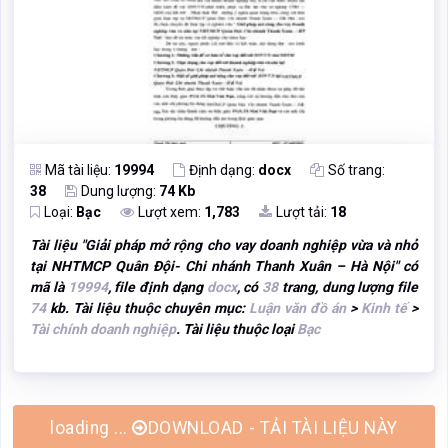
Mã tài liệu:
19994
Định dạng:
docx
Số trang:
38
Dung lượng:
74 Kb
Loại:
Bạc
Lượt xem:
1,783
Lượt tải:
18
Tài liệu "
Giải pháp mở rộng cho vay doanh nghiệp vừa và nhỏ
tại NHTMCP Quân Đội- Chi nhánh Thanh Xuân – Hà Nội
" có
mã là
19994
, file định dạng
docx
, có
38
trang, dung lượng file
74
kb. Tài liệu thuộc chuyên mục:
Luận văn đồ án
>
Kinh tế
>
Tài chính doanh nghiệp
. Tài liệu thuộc loại
Bạc
DOWNLOAD - TẢI TÀI LIỆU NÀY