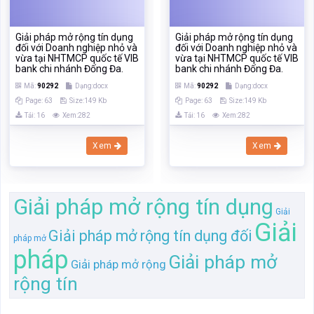
Giải pháp mở rộng tín dụng
Giải pháp mở rộng tín dụng
đối với Doanh nghiệp nhỏ và
đối với Doanh nghiệp nhỏ và
vừa tại NHTMCP quốc tế VIB
vừa tại NHTMCP quốc tế VIB
bank chi nhánh Đống Đa.
bank chi nhánh Đống Đa.
Mã:
90292
Dạng:docx
Mã:
90292
Dạng:docx
Page: 63
Size:149 Kb
Page: 63
Size:149 Kb
Tải: 16
Xem:282
Tải: 16
Xem:282
Xem
Xem
Giải pháp mở rộng tín dụng
Giải
Giải
Giải pháp mở rộng tín dụng đối
pháp mở
pháp
Giải pháp mở
Giải pháp mở rộng
rộng tín