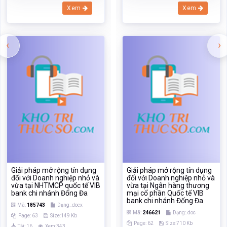
Xem
Xem
‹
›
Giải pháp mở rộng tín dụng
Giải pháp mở rộng tín dụng
đối với Doanh nghiệp nhỏ và
đối với Doanh nghiệp nhỏ và
vừa tại NHTMCP quốc tế VIB
vừa tại Ngân hàng thương
bank chi nhánh Đống Đa
mại cổ phần Quốc tế VIB
bank chi nhánh Đống Đa
Mã:
185743
Dạng:.docx
Mã:
246621
Dạng:.doc
Page: 63
Size:149 Kb
Page: 62
Size:710 Kb
Tải: 16
Xem:343