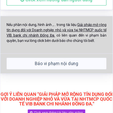
Nếu phần nội dung, hình ảnh ,... trong tài liệu
Giải pháp mở rộng
tín dụng đối với Doanh nghiệp nhỏ và vừa tại NHTMCP quốc tế
VIB bank chi nhánh Đống Đa.
có liên quan đến vi phạm bản
quyền, bạn vui lòng click bên dưới báo cho chúng tôi biết.
Báo vi phạm nội dung
GỢI Ý LIÊN QUAN "GIẢI PHÁP MỞ RỘNG TÍN DỤNG ĐỐI
VỚI DOANH NGHIỆP NHỎ VÀ VỪA TẠI NHTMCP QUỐC
TẾ VIB BANK CHI NHÁNH ĐỐNG ĐA."
Click xem thêm tài liệu gần giống