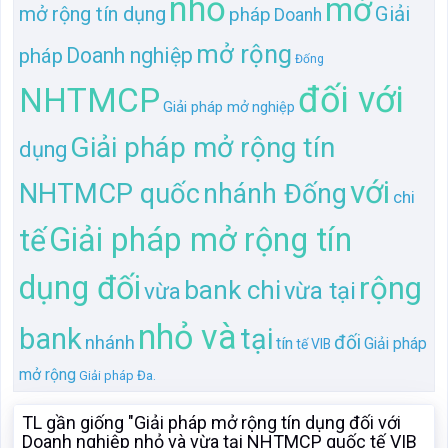
nhỏ
mở
mở rộng tín dụng
Giải
pháp
Doanh
mở rộng
Doanh nghiệp
pháp
Đống
đối với
NHTMCP
Giải pháp mở
nghiệp
Giải pháp mở rộng tín
dụng
với
NHTMCP quốc
nhánh Đống
chi
Giải pháp mở rộng tín
tế
dụng đối
rộng
bank chi
vừa tại
vừa
nhỏ và
bank
tại
đối
nhánh
tín
Giải pháp
tế VIB
mở rộng
Giải pháp
Đa.
TL gần giống "Giải pháp mở rộng tín dụng đối với
Doanh nghiệp nhỏ và vừa tại NHTMCP quốc tế VIB