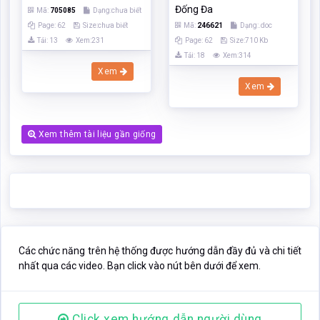
Đống Đa
Mã:
705085
Dạng:chưa biết
Page: 62
Size:chưa biết
Mã:
246621
Dạng:.doc
Tải: 13
Xem:231
Page: 62
Size:710 Kb
Tải: 18
Xem:314
Xem
Xem
Xem thêm tài liệu gần giống
Các chức năng trên hệ thống được hướng dẫn đầy đủ và chi tiết
nhất qua các video. Bạn click vào nút bên dưới để xem.
Click xem hướng dẫn người dùng