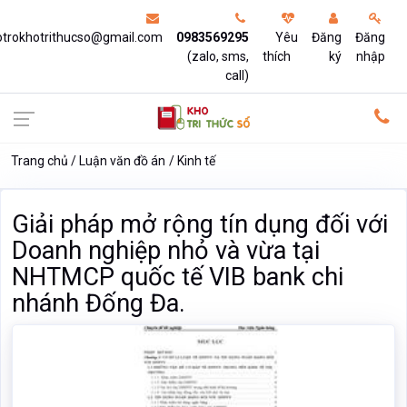
otrokhotrithucso@gmail.com
0983569295
Yêu
Đăng
Đăng
(zalo, sms,
thích
ký
nhập
call)
Trang chủ
Luận văn đồ án
Kinh tế
Giải pháp mở rộng tín dụng đối với
Doanh nghiệp nhỏ và vừa tại
NHTMCP quốc tế VIB bank chi
nhánh Đống Đa.