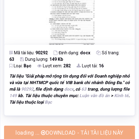
Mã tài liệu:
90292
Định dạng:
docx
Số trang:
63
Dung lượng:
149 Kb
Loại:
Bạc
Lượt xem:
282
Lượt tải:
16
Tài liệu "
Giải pháp mở rộng tín dụng đối với Doanh nghiệp nhỏ
và vừa tại NHTMCP quốc tế VIB bank chi nhánh Đống Đa.
" có
mã là
90292
, file định dạng
docx
, có
63
trang, dung lượng file
149
kb. Tài liệu thuộc chuyên mục:
Luận văn đồ án
>
Kinh tế
.
Tài liệu thuộc loại
Bạc
loading ...
DOWNLOAD - TẢI TÀI LIỆU NÀY