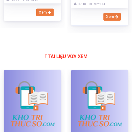
Tải: 18
Xem:314
Xem
Xem
TÀI LIỆU VỪA XEM