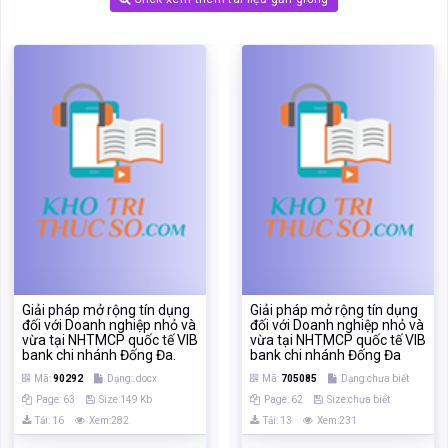
Giải pháp mở rộng tín dụng
Giải pháp mở rộng tín dụng
đối với Doanh nghiệp nhỏ và
đối với Doanh nghiệp nhỏ và
vừa tại NHTMCP quốc tế VIB
vừa tại NHTMCP quốc tế VIB
bank chi nhánh Đống Đa.
bank chi nhánh Đống Đa
Mã:
90292
Dạng:.docx
Mã:
705085
Dạng:chưa biết
Page: 63
Size:149 Kb
Page: 62
Size:chưa biết
Tải: 16
Xem:282
Tải: 13
Xem:231