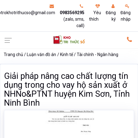
otrokhotrithucso@gmail.com
0983569295
Yêu
Đăng
Đăng
(zalo, sms,
thích
ký
nhập
call)
Trang chủ
Luận văn đồ án
Kinh tế
Tài chính - Ngân hàng
Giải pháp nâng cao chất lượng tín
dụng trong cho vay hộ sản xuất ở
NHNo&PTNT huyện Kim Sơn, Tỉnh
Ninh Bình