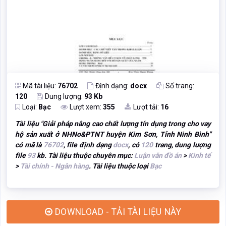
Mã tài liệu:
76702
Định dạng:
docx
Số trang:
120
Dung lượng:
93 Kb
Loại:
Bạc
Lượt xem:
355
Lượt tải:
16
Tài liệu "
Giải pháp nâng cao chất lượng tín dụng trong cho vay
hộ sản xuất ở NHNo&PTNT huyện Kim Sơn, Tỉnh Ninh Bình
"
có mã là
76702
, file định dạng
docx
, có
120
trang, dung lượng
file
93
kb. Tài liệu thuộc chuyên mục:
Luận văn đồ án
>
Kinh tế
>
Tài chính - Ngân hàng
. Tài liệu thuộc loại
Bạc
DOWNLOAD - TẢI TÀI LIỆU NÀY