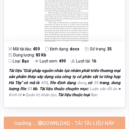
Mã tài liệu:
459
Định dạng:
docx
Số trang:
35
Dung lượng:
83 Kb
Loại:
Bạc
Lượt xem:
499
Lượt tải:
16
Tài liệu "
Giải pháp nguồn nhân lực nhằm phát triển thương mại
sản phẩm thép xây dựng của công ty cổ phần vật tư tổng hợp
Hà Tây
" có mã là
459
, file định dạng
docx
, có
35
trang, dung
lượng file
83
kb. Tài liệu thuộc chuyên mục:
Luận văn đồ án
>
Kinh tế
>
Quản trị nhân lực
. Tài liệu thuộc loại
Bạc
DOWNLOAD - TẢI TÀI LIỆU NÀY