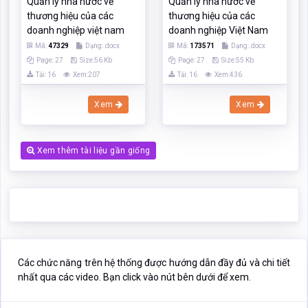
Quản lý nhà nước về
Quản lý nhà nước về
thương hiệu của các
thương hiệu của các
doanh nghiệp việt nam
doanh nghiệp Việt Nam
Mã:
47329
Dạng:.docx
Mã:
173571
Dạng:.docx
Page: 27
Size:56 Kb
Page: 27
Size:55 Kb
Tải: 16
Xem:207
Tải: 16
Xem:436
Xem
Xem
Xem thêm tài liệu gần giống
Các chức năng trên hệ thống được hướng dẫn đầy đủ và chi tiết
nhất qua các video. Bạn click vào nút bên dưới để xem.