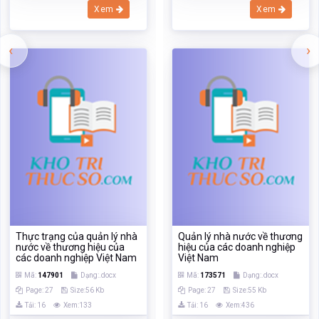
Xem
Xem
‹
›
Thực trạng của quản lý nhà
Quản lý nhà nước về thương
nước về thương hiệu của
hiệu của các doanh nghiệp
các doanh nghiệp Việt Nam
Việt Nam
Mã:
147901
Dạng:.docx
Mã:
173571
Dạng:.docx
Page: 27
Size:56 Kb
Page: 27
Size:55 Kb
Tải: 16
Xem:133
Tải: 16
Xem:436