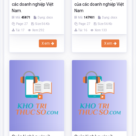
các doanh nghiệp Việt
của các doanh nghiệp Việt
Nam.
Nam
Mã:
45871
Dạng:.docx
Mã:
147901
Dạng:.docx
Page: 27
Size:56 Kb
Page: 27
Size:56 Kb
Tải: 17
Xem:292
Tải: 16
Xem:133
Xem
Xem