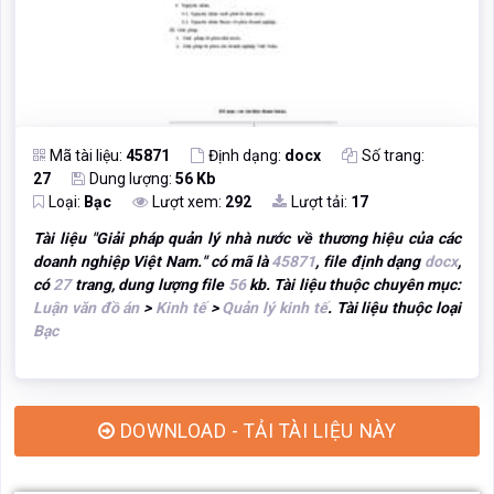
Mã tài liệu:
45871
Định dạng:
docx
Số trang:
27
Dung lượng:
56 Kb
Loại:
Bạc
Lượt xem:
292
Lượt tải:
17
Tài liệu "
Giải pháp quản lý nhà nước về thương hiệu của các
doanh nghiệp Việt Nam.
" có mã là
45871
, file định dạng
docx
,
có
27
trang, dung lượng file
56
kb. Tài liệu thuộc chuyên mục:
Luận văn đồ án
>
Kinh tế
>
Quản lý kinh tế
. Tài liệu thuộc loại
Bạc
DOWNLOAD - TẢI TÀI LIỆU NÀY