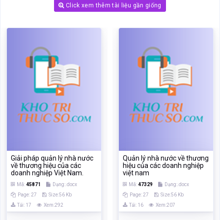
Click xem thêm tài liệu gần giống
Giải pháp quản lý nhà nước
Quản lý nhà nước về thương
về thương hiệu của các
hiệu của các doanh nghiệp
doanh nghiệp Việt Nam.
việt nam
Mã:
45871
Dạng:.docx
Mã:
47329
Dạng:.docx
Page: 27
Size:56 Kb
Page: 27
Size:56 Kb
Tải: 17
Xem:292
Tải: 16
Xem:207