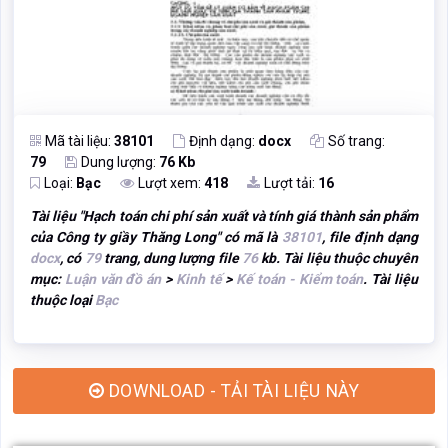
Mã tài liệu:
38101
Định dạng:
docx
Số trang:
79
Dung lượng:
76 Kb
Loại:
Bạc
Lượt xem:
418
Lượt tải:
16
Tài liệu "
Hạch toán chi phí sản xuất và tính giá thành sản phẩm
của Công ty giầy Thăng Long
" có mã là
38101
, file định dạng
docx
, có
79
trang, dung lượng file
76
kb. Tài liệu thuộc chuyên
mục:
Luận văn đồ án
>
Kinh tế
>
Kế toán - Kiểm toán
. Tài liệu
thuộc loại
Bạc
DOWNLOAD - TẢI TÀI LIỆU NÀY