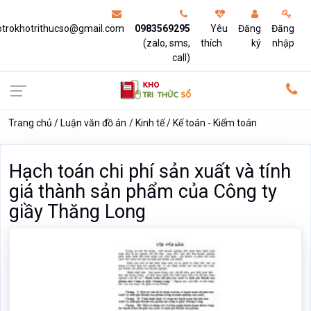
otrokhotrithucso@gmail.com
0983569295
Yêu
Đăng
Đăng
(zalo, sms,
thích
ký
nhập
call)
Trang chủ
Luận văn đồ án
Kinh tế
Kế toán - Kiểm toán
Hạch toán chi phí sản xuất và tính
giá thành sản phẩm của Công ty
giầy Thăng Long