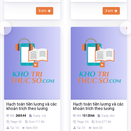
Hạch toán tiền lương và các
Hạch toán tiền lương và các
khoản trích theo lương
khoản trích theo lương
Mã:
265544
Dạng:.zip
Mã:
1512566
Dạng:.doc
Page: 65
Size:111 Kb
Page: 56
Size:277 Kb
Tải: 16
Xem:359
Tải: 01
Xem:03
Xem
Xem
TÀI LIỆU VỪA XEM