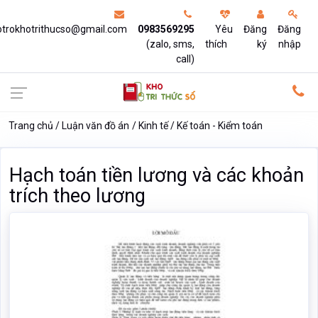
otrokhotrithucso@gmail.com
0983569295
Yêu
Đăng
Đăng
(zalo, sms,
thích
ký
nhập
call)
Trang chủ
Luận văn đồ án
Kinh tế
Kế toán - Kiểm toán
Hạch toán tiền lương và các khoản
trích theo lương