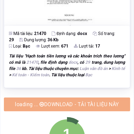
Mã tài liệu:
21470
Định dạng:
docx
Số trang:
29
Dung lượng:
36 Kb
Loại:
Bạc
Lượt xem:
671
Lượt tải:
17
Tài liệu "
Hạch toán tiền lương và các khoản trích theo lương
"
có mã là
21470
, file định dạng
docx
, có
29
trang, dung lượng
file
36
kb. Tài liệu thuộc chuyên mục:
Luận văn đồ án
>
Kinh tế
>
Kế toán - Kiểm toán
. Tài liệu thuộc loại
Bạc
DOWNLOAD - TẢI TÀI LIỆU NÀY