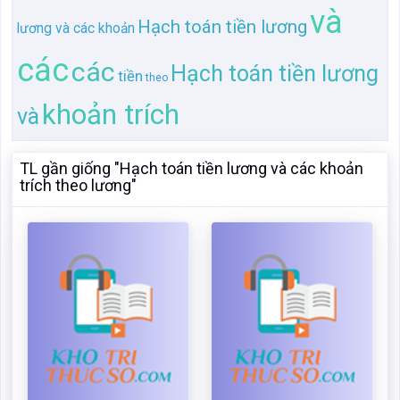
TL gần giống "Hạch toán tiền lương và các khoản
trích theo lương"
Hạch toán tiền lương và
Hạch toán tiền lương và
các khoản trích theo
các khoản trích theo
lương
lương
Mã:
21470
Dạng:.docx
Mã:
265544
Dạng:.zip
Page: 29
Size:36 Kb
Page: 65
Size:111 Kb
Tải: 17
Xem:671
Tải: 16
Xem:359