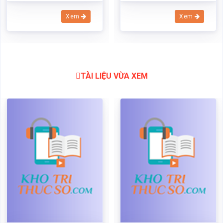
Hạch toán tiền lương và các
Hạch toán tiền lương và các
khoản trích theo lương
khoản trích theo lương
Mã:
21470
Dạng:docx
Mã:
21470
Dạng:docx
Page: 29
Size:36 Kb
Page: 29
Size:36 Kb
Tải: 17
Xem:671
Tải: 17
Xem:671
Xem
Xem