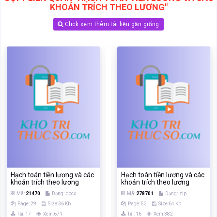
Hạch toán tiền lương và các
Hạch toán tiền lương và các
khoản trích theo lương
khoản trích theo lương
Mã:
21470
Dạng:.docx
Mã:
278701
Dạng:.zip
Page: 29
Size:36 Kb
Page: 53
Size:64 Kb
Tải: 17
Xem:671
Tải: 16
Xem:382
Xem
Xem
‹
›