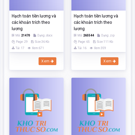
Xem
Xem
Hạch toán tiền lương và
Hạch toán tiền lương và
các khoản trích theo
các khoản trích theo
lương
lương
Mã:
278701
Dạng:.zip
Mã:
1512566
Dạng:.doc
Page: 53
Size:64 Kb
Page: 56
Size:277 Kb
Tải: 16
Xem:382
Tải: 01
Xem:03