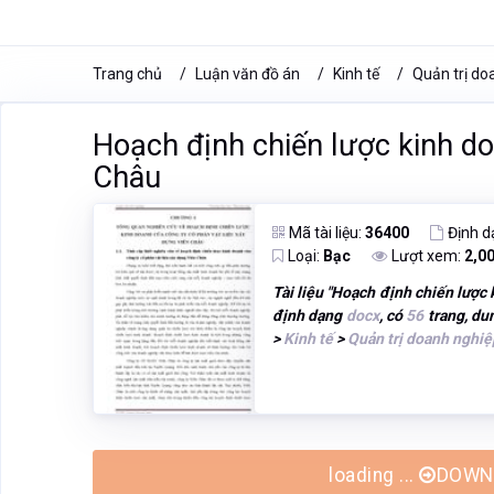
Trang chủ
Luận văn đồ án
Kinh tế
Quản trị do
Hoạch định chiến lược kinh d
Châu
Mã tài liệu:
36400
Định d
Loại:
Bạc
Lượt xem:
2,0
Tài liệu "
Hoạch định chiến lược 
định dạng
docx
, có
56
trang, du
>
Kinh tế
>
Quản trị doanh nghiệ
loading ...
DOWNL