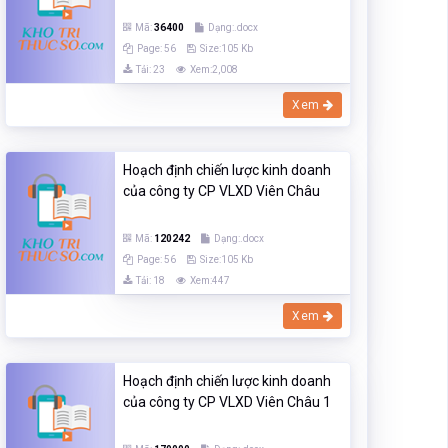
Mã:
36400
Dạng:.docx
Page: 56
Size:105 Kb
Tải: 23
Xem:2,008
Xem
Hoạch định chiến lược kinh doanh
của công ty CP VLXD Viên Châu
Mã:
120242
Dạng:.docx
Page: 56
Size:105 Kb
Tải: 18
Xem:447
Xem
Hoạch định chiến lược kinh doanh
của công ty CP VLXD Viên Châu 1