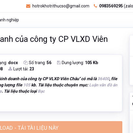
hotrokhotrithucso@gmail.com
0983569295
(zalo
anh nghiệp
oanh của công ty CP VLXD Viên
ạng:
docx
Số trang:
56
Dung lượng:
105 Kb
08
Lượt tải:
23
kinh doanh của công ty CP VLXD Viên Châu
" có mã là
36400
, file
ng lượng file
105
kb. Tài liệu thuộc chuyên mục:
Luận văn đồ án
p
. Tài liệu thuộc loại
Bạc
OAD - TẢI TÀI LIỆU NÀY